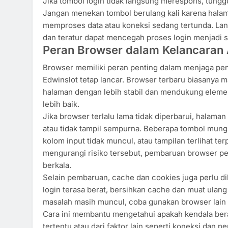
Jika tombol login tidak langsung merespons, tungg
Jangan menekan tombol berulang kali karena hala
memproses data atau koneksi sedang tertunda. La
dan teratur dapat mencegah proses login menjadi 
Peran Browser dalam Kelancaran
Browser memiliki peran penting dalam menjaga pe
Edwinslot tetap lancar. Browser terbaru biasanya
halaman dengan lebih stabil dan mendukung elemen
lebih baik.
Jika browser terlalu lama tidak diperbarui, halaman
atau tidak tampil sempurna. Beberapa tombol mungk
kolom input tidak muncul, atau tampilan terlihat te
mengurangi risiko tersebut, pembaruan browser pe
berkala.
Selain pembaruan, cache dan cookies juga perlu di
login terasa berat, bersihkan cache dan muat ulang
masalah masih muncul, coba gunakan browser lain
Cara ini membantu mengetahui apakah kendala bera
tertentu atau dari faktor lain seperti koneksi dan p