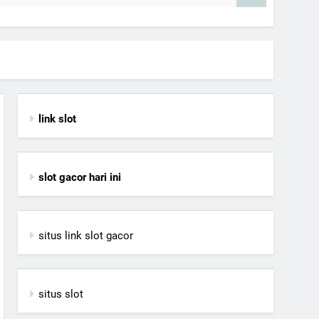
link slot
slot gacor hari ini
situs link slot gacor
situs slot