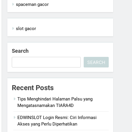
spaceman gacor
slot gacor
Search
SEARCH
Recent Posts
Tips Menghindari Halaman Palsu yang
Mengatasnamakan TIARA4D
EDWINSLOT Login Resmi: Ciri Informasi
Akses yang Perlu Diperhatikan