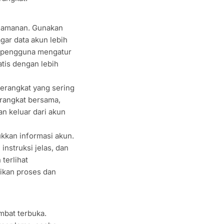
keamanan. Gunakan
gar data akun lebih
n pengguna mengatur
atis dengan lebih
erangkat yang sering
rangkat bersama,
n keluar dari akun
kkan informasi akun.
instruksi jelas, dan
terlihat
ikan proses dan
ambat terbuka.