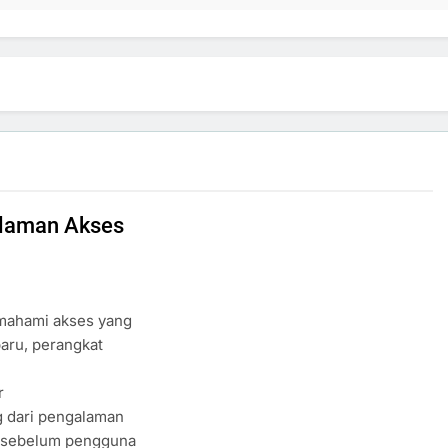
alaman Akses
mahami akses yang
baru, perangkat
r
g dari pengalaman
al sebelum pengguna