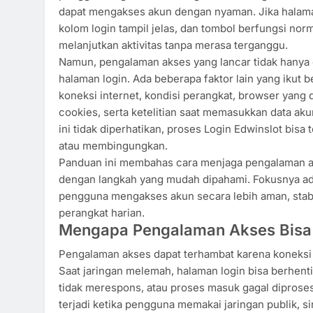
dapat mengakses akun dengan nyaman. Jika halama
kolom login tampil jelas, dan tombol berfungsi nor
melanjutkan aktivitas tanpa merasa terganggu.
Namun, pengalaman akses yang lancar tidak hanya 
halaman login. Ada beberapa faktor lain yang ikut 
koneksi internet, kondisi perangkat, browser yang 
cookies, serta ketelitian saat memasukkan data akun
ini tidak diperhatikan, proses Login Edwinslot bisa 
atau membingungkan.
Panduan ini membahas cara menjaga pengalaman ak
dengan langkah yang mudah dipahami. Fokusnya a
pengguna mengakses akun secara lebih aman, stabil
perangkat harian.
Mengapa Pengalaman Akses Bisa
Pengalaman akses dapat terhambat karena koneksi in
Saat jaringan melemah, halaman login bisa berhenti
tidak merespons, atau proses masuk gagal diproses.
terjadi ketika pengguna memakai jaringan publik, si