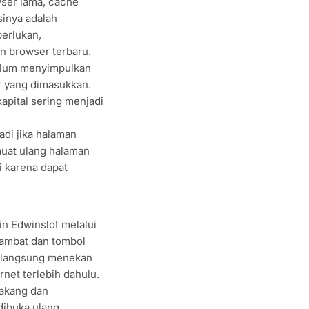
wser lama, cache
sinya adalah
perlukan,
 browser terbaru.
belum menyimpulkan
er yang dimasukkan.
kapital sering menjadi
adi jika halaman
muat ulang halaman
i karena dapat
n Edwinslot melalui
lambat dan tombol
 langsung menekan
rnet terlebih dahulu.
elakang dan
ibuka ulang.