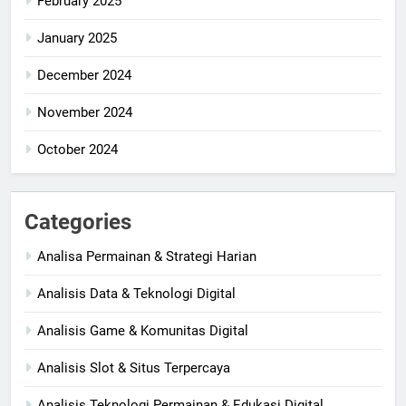
February 2025
January 2025
December 2024
November 2024
October 2024
Categories
Analisa Permainan & Strategi Harian
Analisis Data & Teknologi Digital
Analisis Game & Komunitas Digital
Analisis Slot & Situs Terpercaya
Analisis Teknologi Permainan & Edukasi Digital