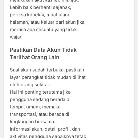
Lebih baik berhenti sejenak,
periksa koneksi, muat ulang
halaman, atau keluar dari akun jika
merasa ada sesuatu yang tidak
wajar.
Pastikan Data Akun Tidak
Terlihat Orang Lain
Saat akun sudah terbuka, pastikan
layar perangkat tidak mudah dilihat
oleh orang sekitar.
Hal ini penting terutama jika
pengguna sedang berada di
tempat umum, memakai
transportasi, atau berada di
lingkungan bersama.
Informasi akun, detail profil, dan
aktivitas pengguna sebaiknya tetap