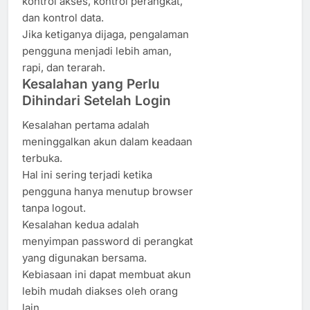
kontrol akses, kontrol perangkat,
dan kontrol data.
Jika ketiganya dijaga, pengalaman
pengguna menjadi lebih aman,
rapi, dan terarah.
Kesalahan yang Perlu
Dihindari Setelah Login
Kesalahan pertama adalah
meninggalkan akun dalam keadaan
terbuka.
Hal ini sering terjadi ketika
pengguna hanya menutup browser
tanpa logout.
Kesalahan kedua adalah
menyimpan password di perangkat
yang digunakan bersama.
Kebiasaan ini dapat membuat akun
lebih mudah diakses oleh orang
lain.