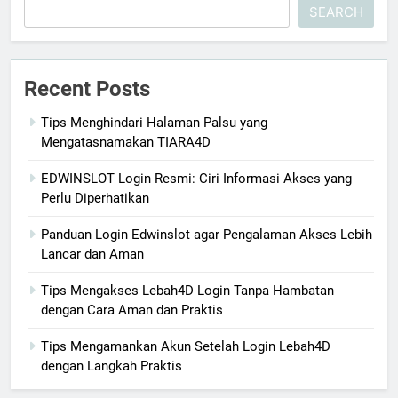
SEARCH
Recent Posts
Tips Menghindari Halaman Palsu yang
Mengatasnamakan TIARA4D
EDWINSLOT Login Resmi: Ciri Informasi Akses yang
Perlu Diperhatikan
Panduan Login Edwinslot agar Pengalaman Akses Lebih
Lancar dan Aman
Tips Mengakses Lebah4D Login Tanpa Hambatan
dengan Cara Aman dan Praktis
Tips Mengamankan Akun Setelah Login Lebah4D
dengan Langkah Praktis