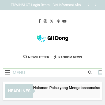
Skip
Panduan Login Edwinslot agar Pengalaman Akses
to
Lebih Lancar dan Aman
content
Tips Mengakses Lebah4D Login Tanpa Hambatan
dengan Cara Aman dan Praktis
Tips Menghindari Halaman Palsu yang
Mengatasnamakan TIARA4D
EDWINSLOT Login Resmi: Ciri Informasi Akses
yang Perlu Diperhatikan
Panduan Login Edwinslot agar Pengalaman Akses
Lebih Lancar dan Aman
Gil Dong
Temukan Informasi Menarik Dan Hiburan
Tips Mengakses Lebah4D Login Tanpa Hambatan
NEWSLETTER
RANDOM NEWS
dengan Cara Aman dan Praktis
Terbaru Di Gil Dong. Sumber Berita Untuk
Anda.
MENU
ps Menghindari Halaman Palsu yang Mengatasnamakan TIAR
HEADLINES
Weeks Ago