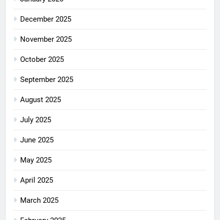
December 2025
November 2025
October 2025
September 2025
August 2025
July 2025
June 2025
May 2025
April 2025
March 2025