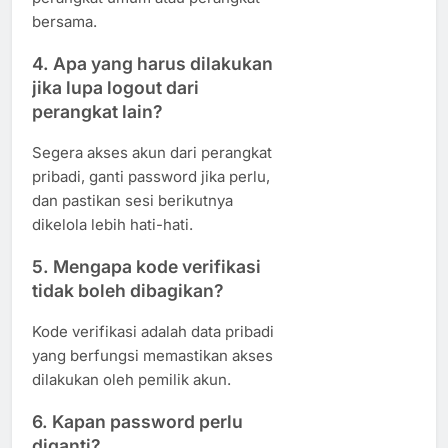
bersama.
4. Apa yang harus dilakukan
jika lupa logout dari
perangkat lain?
Segera akses akun dari perangkat
pribadi, ganti password jika perlu,
dan pastikan sesi berikutnya
dikelola lebih hati-hati.
5. Mengapa kode verifikasi
tidak boleh dibagikan?
Kode verifikasi adalah data pribadi
yang berfungsi memastikan akses
dilakukan oleh pemilik akun.
6. Kapan password perlu
diganti?