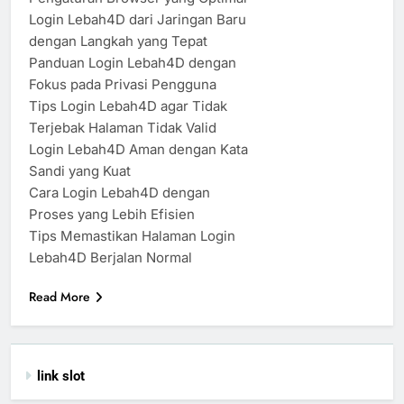
Login Lebah4D dari Jaringan Baru
dengan Langkah yang Tepat
Panduan Login Lebah4D dengan
Fokus pada Privasi Pengguna
Tips Login Lebah4D agar Tidak
Terjebak Halaman Tidak Valid
Login Lebah4D Aman dengan Kata
Sandi yang Kuat
Cara Login Lebah4D dengan
Proses yang Lebih Efisien
Tips Memastikan Halaman Login
Lebah4D Berjalan Normal
Read More
link slot