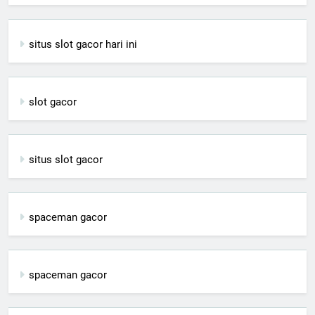
situs slot gacor hari ini
slot gacor
situs slot gacor
spaceman gacor
spaceman gacor