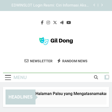
Skip
Panduan Login Edwinslot agar Pengalaman Akses
to
Lebih Lancar dan Aman
content
Tips Mengakses Lebah4D Login Tanpa Hambatan
dengan Cara Aman dan Praktis
Tips Menghindari Halaman Palsu yang
Mengatasnamakan TIARA4D
EDWINSLOT Login Resmi: Ciri Informasi Akses
yang Perlu Diperhatikan
Panduan Login Edwinslot agar Pengalaman Akses
Lebih Lancar dan Aman
Gil Dong
Temukan Informasi Menarik Dan Hiburan
Tips Mengakses Lebah4D Login Tanpa Hambatan
NEWSLETTER
RANDOM NEWS
dengan Cara Aman dan Praktis
Terbaru Di Gil Dong. Sumber Berita Untuk
Anda.
MENU
ips Menghindari Halaman Palsu yang Mengatasnamakan TIA
HEADLINES
 Weeks Ago