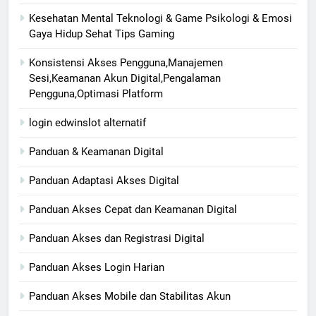
Kesehatan Mental Teknologi & Game Psikologi & Emosi
Gaya Hidup Sehat Tips Gaming
Konsistensi Akses Pengguna,Manajemen
Sesi,Keamanan Akun Digital,Pengalaman
Pengguna,Optimasi Platform
login edwinslot alternatif
Panduan & Keamanan Digital
Panduan Adaptasi Akses Digital
Panduan Akses Cepat dan Keamanan Digital
Panduan Akses dan Registrasi Digital
Panduan Akses Login Harian
Panduan Akses Mobile dan Stabilitas Akun