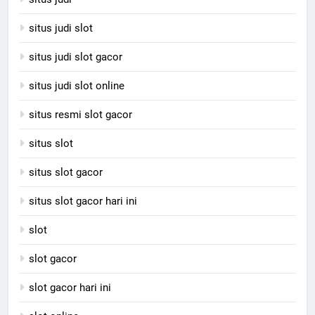
situs judi slot
situs judi slot gacor
situs judi slot online
situs resmi slot gacor
situs slot
situs slot gacor
situs slot gacor hari ini
slot
slot gacor
slot gacor hari ini