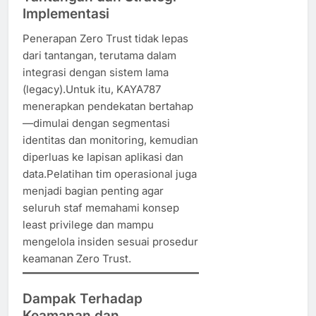
Implementasi
Penerapan Zero Trust tidak lepas
dari tantangan, terutama dalam
integrasi dengan sistem lama
(legacy).Untuk itu, KAYA787
menerapkan pendekatan bertahap
—dimulai dengan segmentasi
identitas dan monitoring, kemudian
diperluas ke lapisan aplikasi dan
data.Pelatihan tim operasional juga
menjadi bagian penting agar
seluruh staf memahami konsep
least privilege dan mampu
mengelola insiden sesuai prosedur
keamanan Zero Trust.
Dampak Terhadap
Keamanan dan