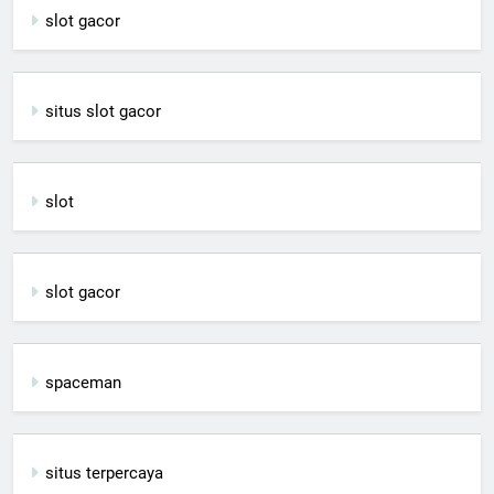
slot gacor
situs slot gacor
slot
slot gacor
spaceman
situs terpercaya