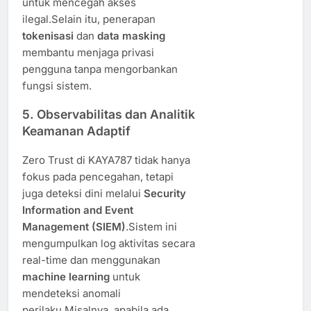
untuk mencegah akses
ilegal.Selain itu, penerapan
tokenisasi
dan
data masking
membantu menjaga privasi
pengguna tanpa mengorbankan
fungsi sistem.
5. Observabilitas dan Analitik
Keamanan Adaptif
Zero Trust di KAYA787 tidak hanya
fokus pada pencegahan, tetapi
juga deteksi dini melalui
Security
Information and Event
Management (SIEM)
.Sistem ini
mengumpulkan log aktivitas secara
real-time dan menggunakan
machine learning
untuk
mendeteksi anomali
perilaku.Misalnya, apabila ada