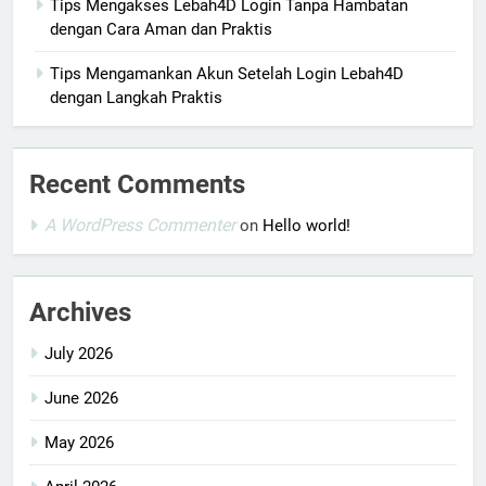
Tips Mengakses Lebah4D Login Tanpa Hambatan
dengan Cara Aman dan Praktis
Tips Mengamankan Akun Setelah Login Lebah4D
dengan Langkah Praktis
Recent Comments
A WordPress Commenter
on
Hello world!
Archives
July 2026
June 2026
May 2026