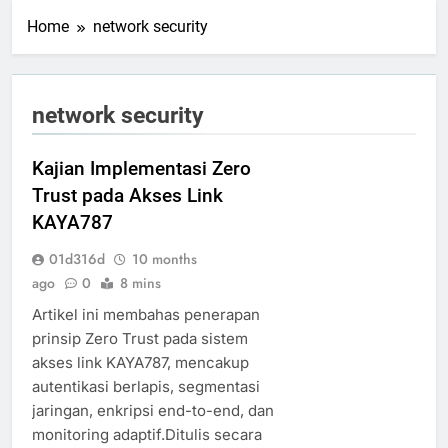
Home
network security
network security
Kajian Implementasi Zero
Trust pada Akses Link
KAYA787
01d316d
10 months
ago
0
8 mins
Artikel ini membahas penerapan
prinsip Zero Trust pada sistem
akses link KAYA787, mencakup
autentikasi berlapis, segmentasi
jaringan, enkripsi end-to-end, dan
monitoring adaptif.Ditulis secara