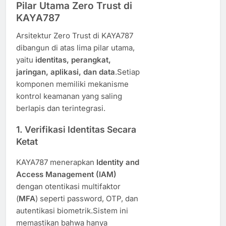
Pilar Utama Zero Trust di
KAYA787
Arsitektur Zero Trust di KAYA787
dibangun di atas lima pilar utama,
yaitu
identitas, perangkat,
jaringan, aplikasi, dan data
.Setiap
komponen memiliki mekanisme
kontrol keamanan yang saling
berlapis dan terintegrasi.
1. Verifikasi Identitas Secara
Ketat
KAYA787 menerapkan
Identity and
Access Management (IAM)
dengan otentikasi multifaktor
(
MFA
) seperti password, OTP, dan
autentikasi biometrik.Sistem ini
memastikan bahwa hanya