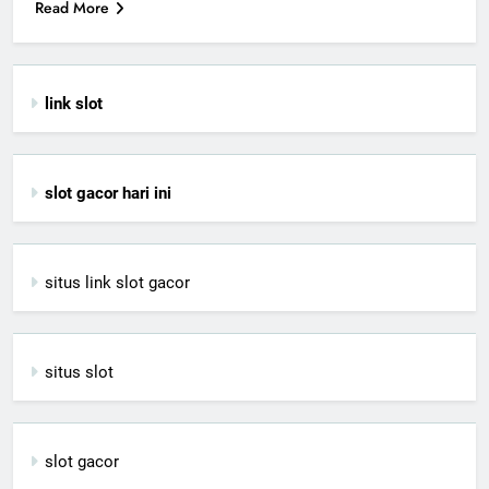
Read More
link slot
slot gacor hari ini
situs link slot gacor
situs slot
slot gacor