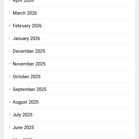
April 2026
March 2026
February 2026
January 2026
December 2025
November 2025
October 2025
September 2025
August 2025
July 2025
June 2025