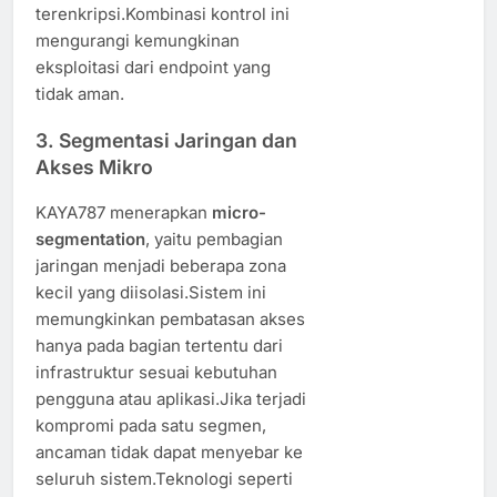
terenkripsi.Kombinasi kontrol ini
mengurangi kemungkinan
eksploitasi dari endpoint yang
tidak aman.
3. Segmentasi Jaringan dan
Akses Mikro
KAYA787 menerapkan
micro-
segmentation
, yaitu pembagian
jaringan menjadi beberapa zona
kecil yang diisolasi.Sistem ini
memungkinkan pembatasan akses
hanya pada bagian tertentu dari
infrastruktur sesuai kebutuhan
pengguna atau aplikasi.Jika terjadi
kompromi pada satu segmen,
ancaman tidak dapat menyebar ke
seluruh sistem.Teknologi seperti