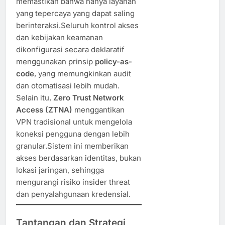
memastikan bahwa hanya layanan
yang tepercaya yang dapat saling
berinteraksi.Seluruh kontrol akses
dan kebijakan keamanan
dikonfigurasi secara deklaratif
menggunakan prinsip
policy-as-
code
, yang memungkinkan audit
dan otomatisasi lebih mudah.
Selain itu,
Zero Trust Network
Access (ZTNA)
menggantikan
VPN tradisional untuk mengelola
koneksi pengguna dengan lebih
granular.Sistem ini memberikan
akses berdasarkan identitas, bukan
lokasi jaringan, sehingga
mengurangi risiko insider threat
dan penyalahgunaan kredensial.
Tantangan dan Strategi