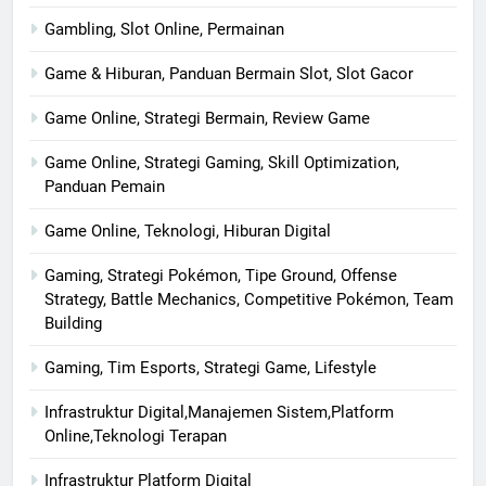
Gambling, Slot Online, Permainan
Game & Hiburan, Panduan Bermain Slot, Slot Gacor
Game Online, Strategi Bermain, Review Game
Game Online, Strategi Gaming, Skill Optimization,
Panduan Pemain
Game Online, Teknologi, Hiburan Digital
Gaming, Strategi Pokémon, Tipe Ground, Offense
Strategy, Battle Mechanics, Competitive Pokémon, Team
Building
Gaming, Tim Esports, Strategi Game, Lifestyle
Infrastruktur Digital,Manajemen Sistem,Platform
Online,Teknologi Terapan
Infrastruktur Platform Digital