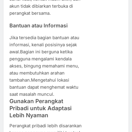
akun tidak dibiarkan terbuka di
perangkat bersama.
Bantuan atau Informasi
Jika tersedia bagian bantuan atau
informasi, kenali posisinya sejak
awal.Bagian ini berguna ketika
pengguna mengalami kendala
akses, bingung memahami menu,
atau membutuhkan arahan
tambahan.Mengetahui lokasi
bantuan dapat menghemat waktu
saat masalah muncul.
Gunakan Perangkat
Pribadi untuk Adaptasi
Lebih Nyaman
Perangkat pribadi lebih disarankan