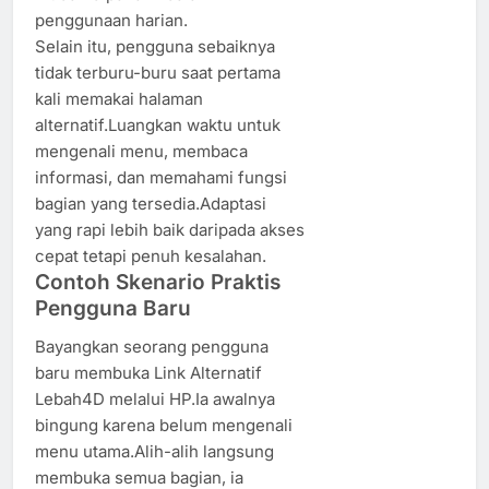
penggunaan harian.
Selain itu, pengguna sebaiknya
tidak terburu-buru saat pertama
kali memakai halaman
alternatif.Luangkan waktu untuk
mengenali menu, membaca
informasi, dan memahami fungsi
bagian yang tersedia.Adaptasi
yang rapi lebih baik daripada akses
cepat tetapi penuh kesalahan.
Contoh Skenario Praktis
Pengguna Baru
Bayangkan seorang pengguna
baru membuka Link Alternatif
Lebah4D melalui HP.Ia awalnya
bingung karena belum mengenali
menu utama.Alih-alih langsung
membuka semua bagian, ia