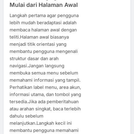
Mulai dari Halaman Awal
Langkah pertama agar pengguna
lebih mudah beradaptasi adalah
membaca halaman awal dengan
teliti.Halaman awal biasanya
menjadi titik orientasi yang
membantu pengguna mengenali
struktur dasar dan arah
navigasi.Jangan langsung
membuka semua menu sebelum
memahami informasi yang tampil.
Perhatikan label menu, area akun,
informasi utama, dan tombol yang
tersedia.Jika ada pemberitahuan
atau arahan singkat, baca terlebih
dahulu sebelum
melanjutkan.Langkah kecil ini
membantu pengguna memahami