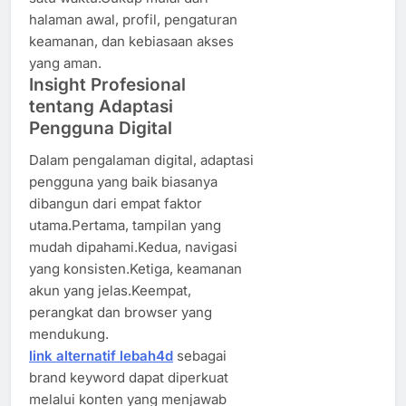
halaman awal, profil, pengaturan
keamanan, dan kebiasaan akses
yang aman.
Insight Profesional
tentang Adaptasi
Pengguna Digital
Dalam pengalaman digital, adaptasi
pengguna yang baik biasanya
dibangun dari empat faktor
utama.Pertama, tampilan yang
mudah dipahami.Kedua, navigasi
yang konsisten.Ketiga, keamanan
akun yang jelas.Keempat,
perangkat dan browser yang
mendukung.
link alternatif lebah4d
sebagai
brand keyword dapat diperkuat
melalui konten yang menjawab