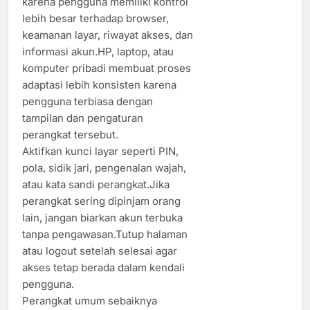
karena pengguna memiliki kontrol
lebih besar terhadap browser,
keamanan layar, riwayat akses, dan
informasi akun.HP, laptop, atau
komputer pribadi membuat proses
adaptasi lebih konsisten karena
pengguna terbiasa dengan
tampilan dan pengaturan
perangkat tersebut.
Aktifkan kunci layar seperti PIN,
pola, sidik jari, pengenalan wajah,
atau kata sandi perangkat.Jika
perangkat sering dipinjam orang
lain, jangan biarkan akun terbuka
tanpa pengawasan.Tutup halaman
atau logout setelah selesai agar
akses tetap berada dalam kendali
pengguna.
Perangkat umum sebaiknya