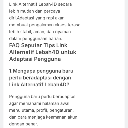
Link Alternatif Lebah4D secara
lebih mudah dan percaya
diri.Adaptasi yang rapi akan
membuat pengalaman akses terasa
lebih stabil, aman, dan nyaman
dalam penggunaan harian.
FAQ Seputar Tips Link
Alternatif Lebah4D untuk
Adaptasi Pengguna
1.Mengapa pengguna baru
perlu beradaptasi dengan
Link Alternatif Lebah4D?
Pengguna baru perlu beradaptasi
agar memahami halaman awal,
menu utama, profil, pengaturan,
dan cara menjaga keamanan akun
dengan benar.