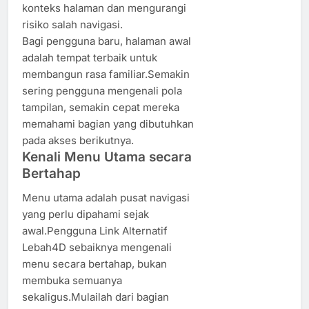
konteks halaman dan mengurangi
risiko salah navigasi.
Bagi pengguna baru, halaman awal
adalah tempat terbaik untuk
membangun rasa familiar.Semakin
sering pengguna mengenali pola
tampilan, semakin cepat mereka
memahami bagian yang dibutuhkan
pada akses berikutnya.
Kenali Menu Utama secara
Bertahap
Menu utama adalah pusat navigasi
yang perlu dipahami sejak
awal.Pengguna Link Alternatif
Lebah4D sebaiknya mengenali
menu secara bertahap, bukan
membuka semuanya
sekaligus.Mulailah dari bagian