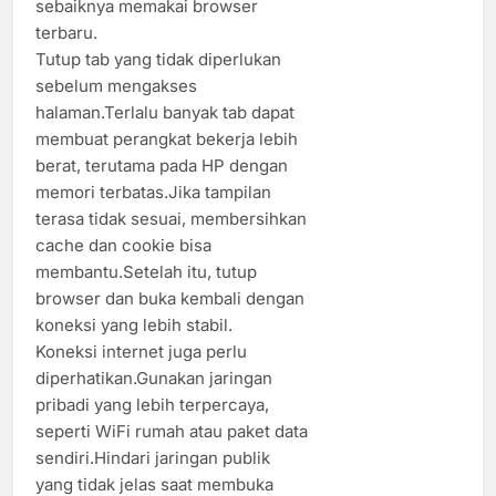
sebaiknya memakai browser
terbaru.
Tutup tab yang tidak diperlukan
sebelum mengakses
halaman.Terlalu banyak tab dapat
membuat perangkat bekerja lebih
berat, terutama pada HP dengan
memori terbatas.Jika tampilan
terasa tidak sesuai, membersihkan
cache dan cookie bisa
membantu.Setelah itu, tutup
browser dan buka kembali dengan
koneksi yang lebih stabil.
Koneksi internet juga perlu
diperhatikan.Gunakan jaringan
pribadi yang lebih terpercaya,
seperti WiFi rumah atau paket data
sendiri.Hindari jaringan publik
yang tidak jelas saat membuka