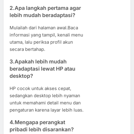
2.Apa langkah pertama agar
lebih mudah beradaptasi?
Mulailah dari halaman awal.Baca
informasi yang tampil, kenali menu
utama, lalu periksa profil akun
secara bertahap.
3.Apakah lebih mudah
beradaptasi lewat HP atau
desktop?
HP cocok untuk akses cepat,
sedangkan desktop lebih nyaman
untuk memahami detail menu dan
pengaturan karena layar lebih luas.
4.Mengapa perangkat
pribadi lebih disarankan?