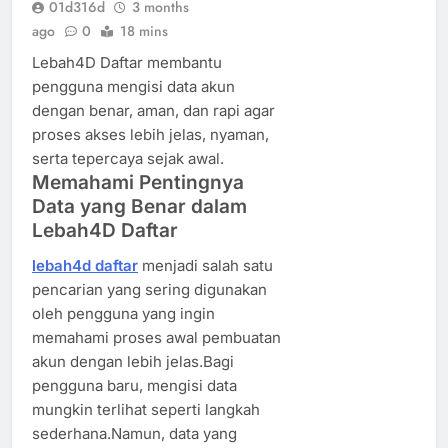
01d316d
3 months
ago
0
18 mins
Lebah4D Daftar membantu
pengguna mengisi data akun
dengan benar, aman, dan rapi agar
proses akses lebih jelas, nyaman,
serta tepercaya sejak awal.
Memahami Pentingnya
Data yang Benar dalam
Lebah4D Daftar
lebah4d daftar
menjadi salah satu
pencarian yang sering digunakan
oleh pengguna yang ingin
memahami proses awal pembuatan
akun dengan lebih jelas.Bagi
pengguna baru, mengisi data
mungkin terlihat seperti langkah
sederhana.Namun, data yang