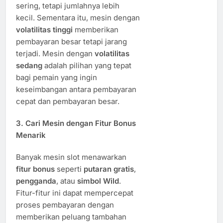
sering, tetapi jumlahnya lebih
kecil. Sementara itu, mesin dengan
volatilitas tinggi
memberikan
pembayaran besar tetapi jarang
terjadi. Mesin dengan
volatilitas
sedang
adalah pilihan yang tepat
bagi pemain yang ingin
keseimbangan antara pembayaran
cepat dan pembayaran besar.
3.
Cari Mesin dengan Fitur Bonus
Menarik
Banyak mesin slot menawarkan
fitur bonus
seperti
putaran gratis
,
pengganda
, atau
simbol Wild
.
Fitur-fitur ini dapat mempercepat
proses pembayaran dengan
memberikan peluang tambahan