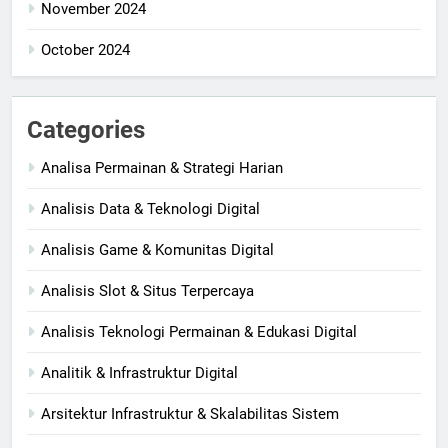
November 2024
October 2024
Categories
Analisa Permainan & Strategi Harian
Analisis Data & Teknologi Digital
Analisis Game & Komunitas Digital
Analisis Slot & Situs Terpercaya
Analisis Teknologi Permainan & Edukasi Digital
Analitik & Infrastruktur Digital
Arsitektur Infrastruktur & Skalabilitas Sistem