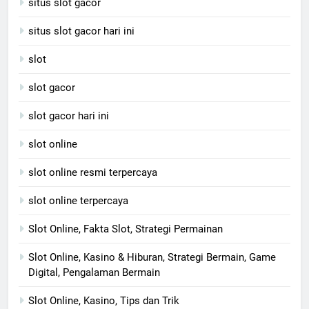
situs slot gacor
situs slot gacor hari ini
slot
slot gacor
slot gacor hari ini
slot online
slot online resmi terpercaya
slot online terpercaya
Slot Online, Fakta Slot, Strategi Permainan
Slot Online, Kasino & Hiburan, Strategi Bermain, Game
Digital, Pengalaman Bermain
Slot Online, Kasino, Tips dan Trik