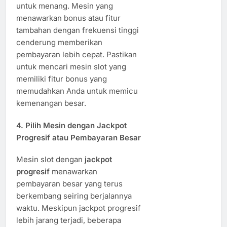
untuk menang. Mesin yang
menawarkan bonus atau fitur
tambahan dengan frekuensi tinggi
cenderung memberikan
pembayaran lebih cepat. Pastikan
untuk mencari mesin slot yang
memiliki fitur bonus yang
memudahkan Anda untuk memicu
kemenangan besar.
4.
Pilih Mesin dengan Jackpot
Progresif atau Pembayaran Besar
Mesin slot dengan
jackpot
progresif
menawarkan
pembayaran besar yang terus
berkembang seiring berjalannya
waktu. Meskipun jackpot progresif
lebih jarang terjadi, beberapa