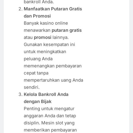
bankroll Anda.
Manfaatkan Putaran Gratis
dan Promosi
Banyak kasino online
menawarkan
putaran gratis
atau
promosi
lainnya.
Gunakan kesempatan ini
untuk meningkatkan
peluang Anda
memenangkan pembayaran
cepat tanpa
mempertaruhkan uang Anda
sendiri.
Kelola Bankroll Anda
dengan Bijak
Penting untuk mengatur
anggaran Anda dan tetap
disiplin. Mesin slot yang
memberikan pembayaran