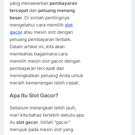
yang menawarkan
pembayaran
tercepat
dan
peluang menang
besar
. Di sinilah pentingnya
mengetahui cara memilih
slot
gacor
atau mesin slot dengan
peluang pembayaran terbaik.
Dalam artikel ini, kita akan
membahas bagaimana cara
memilih mesin slot gacor dengan
pembayaran tercepat dan
meningkatkan peluang Anda untuk
meraih kemenangan lebih cepat.
Apa Itu Slot Gacor?
Sebelum melangkah lebih jauh,
mari kita bahas terlebih dahulu apa
itu
slot gacor
. Istilah “gacor”
merujuk pada mesin slot yang