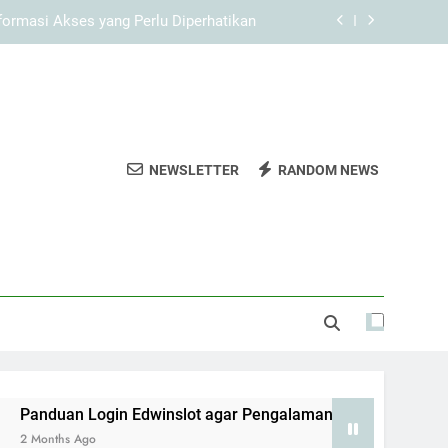
formasi Akses yang Perlu Diperhatikan
galaman Akses Lebih Lancar dan Aman
mbatan dengan Cara Aman dan Praktis
Palsu yang Mengatasnamakan TIARA4D
NEWSLETTER
RANDOM NEWS
formasi Akses yang Perlu Diperhatikan
galaman Akses Lebih Lancar dan Aman
ita Untuk Anda.
mbatan dengan Cara Aman dan Praktis
Login Edwinslot agar Pengalaman Akses Lebih Lancar dan A
go