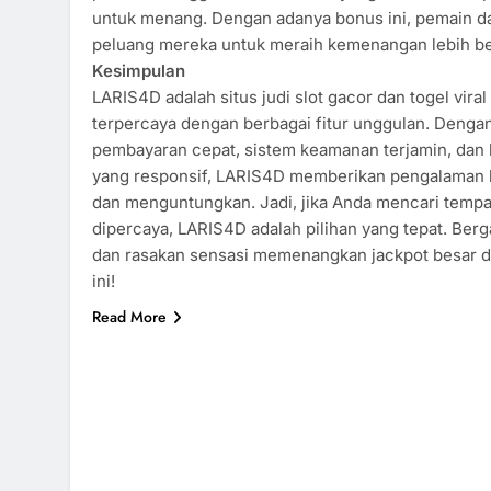
untuk menang. Dengan adanya bonus ini, pemain d
peluang mereka untuk meraih kemenangan lebih be
Kesimpulan
LARIS4D adalah situs judi slot gacor dan togel vira
terpercaya dengan berbagai fitur unggulan. Dengan
pembayaran cepat, sistem keamanan terjamin, dan
yang responsif, LARIS4D memberikan pengalaman
dan menguntungkan. Jadi, jika Anda mencari tempa
dipercaya, LARIS4D adalah pilihan yang tepat. Ber
dan rasakan sensasi memenangkan jackpot besar di 
ini!
Read More