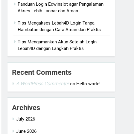
Panduan Login Edwinslot agar Pengalaman
Akses Lebih Lancar dan Aman
Tips Mengakses Lebah4D Login Tanpa
Hambatan dengan Cara Aman dan Praktis
Tips Mengamankan Akun Setelah Login
Lebah4D dengan Langkah Praktis
Recent Comments
A WordPress Commenter
on
Hello world!
Archives
July 2026
June 2026