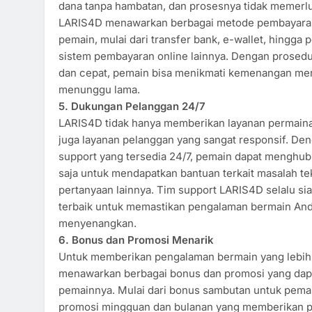
dana tanpa hambatan, dan prosesnya tidak memerl
LARIS4D menawarkan berbagai metode pembayar
pemain, mulai dari transfer bank, e-wallet, hingga
sistem pembayaran online lainnya. Dengan prosed
dan cepat, pemain bisa menikmati kemenangan mer
menunggu lama.
5. Dukungan Pelanggan 24/7
LARIS4D tidak hanya memberikan layanan permainan
juga layanan pelanggan yang sangat responsif. De
support yang tersedia 24/7, pemain dapat menghu
saja untuk mendapatkan bantuan terkait masalah tek
pertanyaan lainnya. Tim support LARIS4D selalu si
terbaik untuk memastikan pengalaman bermain And
menyenangkan.
6. Bonus dan Promosi Menarik
Untuk memberikan pengalaman bermain yang lebih
menawarkan berbagai bonus dan promosi yang dapat
pemainnya. Mulai dari bonus sambutan untuk pemai
promosi mingguan dan bulanan yang memberikan p