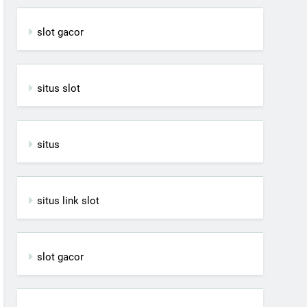
slot gacor
situs slot
situs
situs link slot
slot gacor