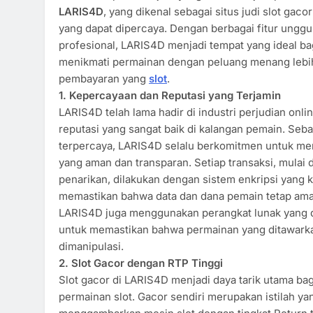
LARIS4D
, yang dikenal sebagai situs judi slot gacor
yang dapat dipercaya. Dengan berbagai fitur unggu
profesional, LARIS4D menjadi tempat yang ideal ba
menikmati permainan dengan peluang menang lebih
pembayaran yang
slot
.
1. Kepercayaan dan Reputasi yang Terjamin
LARIS4D telah lama hadir di industri perjudian onl
reputasi yang sangat baik di kalangan pemain. Sebag
terpercaya, LARIS4D selalu berkomitmen untuk me
yang aman dan transparan. Setiap transaksi, mulai 
penarikan, dilakukan dengan sistem enkripsi yang 
memastikan bahwa data dan dana pemain tetap aman.
LARIS4D juga menggunakan perangkat lunak yang d
untuk memastikan bahwa permainan yang ditawarkan
dimanipulasi.
2. Slot Gacor dengan RTP Tinggi
Slot gacor di LARIS4D menjadi daya tarik utama ba
permainan slot. Gacor sendiri merupakan istilah y