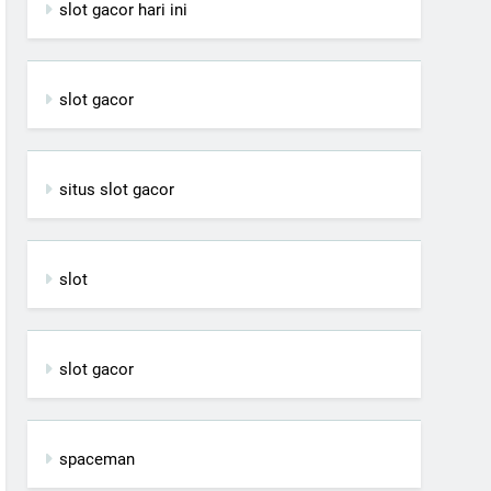
slot gacor hari ini
slot gacor
situs slot gacor
slot
slot gacor
spaceman