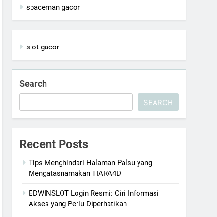
spaceman gacor
slot gacor
Search
SEARCH
Recent Posts
Tips Menghindari Halaman Palsu yang
Mengatasnamakan TIARA4D
EDWINSLOT Login Resmi: Ciri Informasi
Akses yang Perlu Diperhatikan