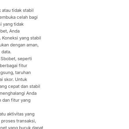
atau tidak stabil
embuka celah bagi
i yang tidak
obet, Anda
 Koneksi yang stabil
kukan dengan aman,
 data.
Sbobet, seperti
berbagai fitur
angsung, taruhan
i skor. Untuk
ang cepat dan stabil
 menghalangi Anda
dan fitur yang
tu aktivitas yang
 proses transaksi,
ernet yang buruk dapat