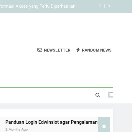
formasi Akses yang Perlu Diperhatikan
galaman Akses Lebih Lancar dan Aman
mbatan dengan Cara Aman dan Praktis
Palsu yang Mengatasnamakan TIARA4D
NEWSLETTER
RANDOM NEWS
formasi Akses yang Perlu Diperhatikan
galaman Akses Lebih Lancar dan Aman
ita Untuk Anda.
mbatan dengan Cara Aman dan Praktis
an Login Edwinslot agar Pengalaman Akses Lebih Lancar da
s Ago