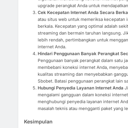
upgrade perangkat Anda untuk mendapatkan
Cek Kecepatan Internet Anda Secara Berka
atau situs web untuk memeriksa kecepatan i
berkala. Kecepatan yang optimal adalah seki
streaming dan bermain taruhan langsung. J
lebih rendah, pertimbangkan untuk menggan
internet Anda.
Hindari Penggunaan Banyak Perangkat Se
Penggunaan banyak perangkat dalam satu ja
membebani koneksi internet Anda, menyeb
kualitas streaming dan menyebabkan ganggu
Sbobet. Batasi penggunaan perangkat lain s
Hubungi Penyedia Layanan Internet Anda
Ji
mengalami gangguan dalam koneksi internet,
menghubungi penyedia layanan internet An
masalah teknis atau mengganti paket yang leb
Kesimpulan