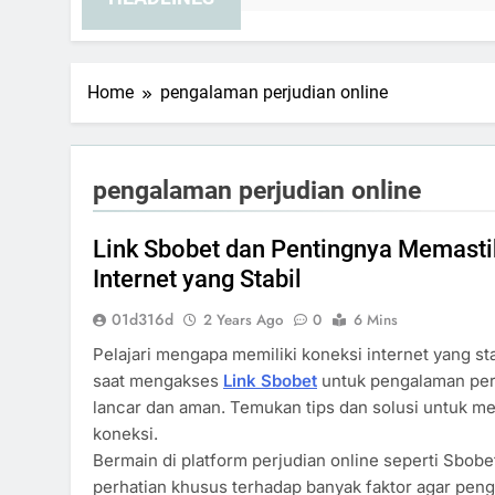
Home
pengalaman perjudian online
pengalaman perjudian online
Link Sbobet dan Pentingnya Memasti
Internet yang Stabil
01d316d
2 Years Ago
0
6 Mins
Pelajari mengapa memiliki koneksi internet yang st
saat mengakses
Link Sbobet
untuk pengalaman perj
lancar dan aman. Temukan tips dan solusi untuk m
koneksi.
Bermain di platform perjudian online seperti Sbob
perhatian khusus terhadap banyak faktor agar pen