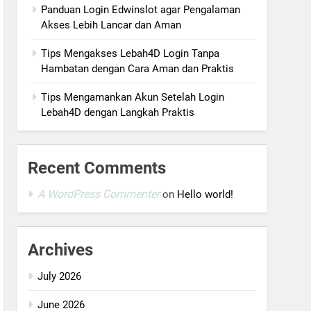
Panduan Login Edwinslot agar Pengalaman
Akses Lebih Lancar dan Aman
Tips Mengakses Lebah4D Login Tanpa
Hambatan dengan Cara Aman dan Praktis
Tips Mengamankan Akun Setelah Login
Lebah4D dengan Langkah Praktis
Recent Comments
A WordPress Commenter
on
Hello world!
Archives
July 2026
June 2026