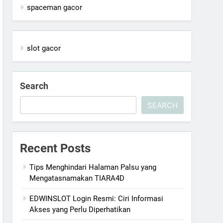
spaceman gacor
slot gacor
Search
SEARCH
Recent Posts
Tips Menghindari Halaman Palsu yang
Mengatasnamakan TIARA4D
EDWINSLOT Login Resmi: Ciri Informasi
Akses yang Perlu Diperhatikan