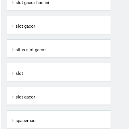
slot gacor hari ini
slot gacor
situs slot gacor
slot
slot gacor
spaceman