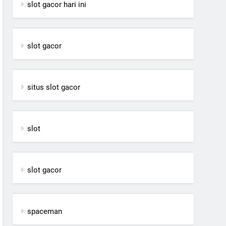
slot gacor hari ini
slot gacor
situs slot gacor
slot
slot gacor
spaceman