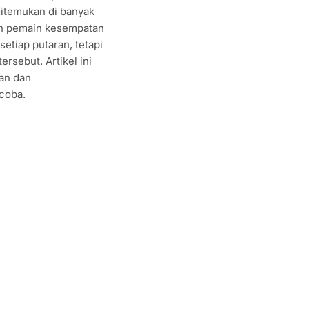
 ditemukan di banyak
kan pemain kesempatan
tiap putaran, tetapi
rsebut. Artikel ini
han dan
icoba.