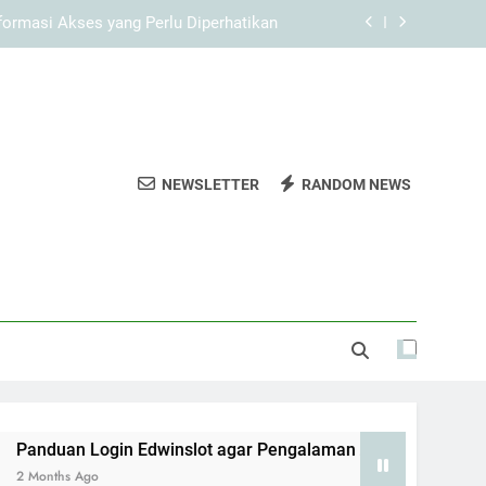
formasi Akses yang Perlu Diperhatikan
galaman Akses Lebih Lancar dan Aman
mbatan dengan Cara Aman dan Praktis
Palsu yang Mengatasnamakan TIARA4D
NEWSLETTER
RANDOM NEWS
formasi Akses yang Perlu Diperhatikan
galaman Akses Lebih Lancar dan Aman
ita Untuk Anda.
mbatan dengan Cara Aman dan Praktis
ogin Edwinslot agar Pengalaman Akses Lebih Lancar dan Am