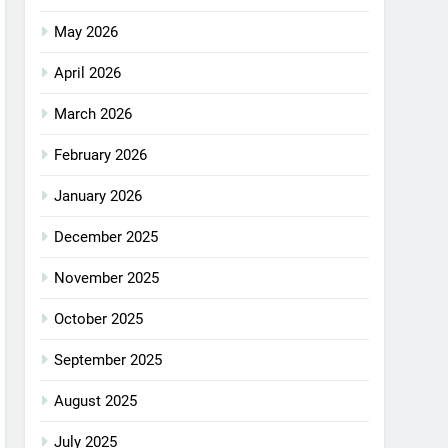
May 2026
April 2026
March 2026
February 2026
January 2026
December 2025
November 2025
October 2025
September 2025
August 2025
July 2025