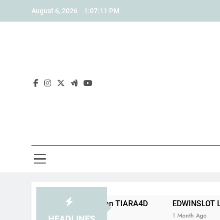
Skip
August 6, 2026
1:07:12 PM
to
content
Gil
Temukan I
ng Mengatasnamakan TIARA4D
EDWINSLOT Login Resmi: C
1 Month Ago
HEADLINES