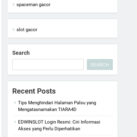
spaceman gacor
slot gacor
Search
SEARCH
Recent Posts
Tips Menghindari Halaman Palsu yang
Mengatasnamakan TIARA4D
EDWINSLOT Login Resmi: Ciri Informasi
Akses yang Perlu Diperhatikan