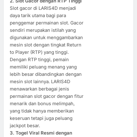
2. Slot Gacor dengan RTP Tinggi
Slot gacor di LARIS4D menjadi
daya tarik utama bagi para
penggemar permainan slot. Gacor
sendiri merupakan istilah yang
digunakan untuk menggambarkan
mesin slot dengan tingkat Return
to Player (RTP) yang tinggi.
Dengan RTP tinggi, pemain
memiliki peluang menang yang
lebih besar dibandingkan dengan
mesin slot lainnya. LARIS4D
menawarkan berbagai jenis
permainan slot gacor dengan fitur
menarik dan bonus melimpah,
yang tidak hanya memberikan
keseruan tetapi juga peluang
jackpot besar.
3. Togel Viral Resmi dengan