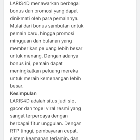
LARIS4D menawarkan berbagai
bonus dan promosi yang dapat
dinikmati oleh para pemainnya.
Mulai dari bonus sambutan untuk
pemain baru, hingga promosi
mingguan dan bulanan yang
memberikan peluang lebih besar
untuk menang. Dengan adanya
bonus ini, pemain dapat
meningkatkan peluang mereka
untuk meraih kemenangan lebih
besar.
Kesimpulan
LARIS4D adalah situs judi slot
gacor dan togel viral resmi yang
sangat terpercaya dengan
berbagai fitur unggulan. Dengan
RTP tinggi, pembayaran cepat,
sistem keamanan terjamin, dan