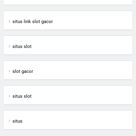
situs link slot gacor
situs slot
slot gacor
situs slot
situs