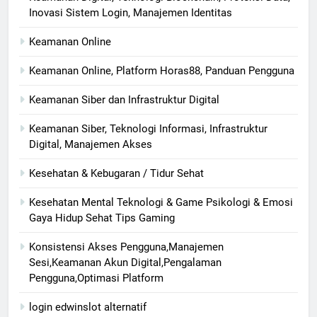
Inovasi Sistem Login, Manajemen Identitas
Keamanan Online
Keamanan Online, Platform Horas88, Panduan Pengguna
Keamanan Siber dan Infrastruktur Digital
Keamanan Siber, Teknologi Informasi, Infrastruktur
Digital, Manajemen Akses
Kesehatan & Kebugaran / Tidur Sehat
Kesehatan Mental Teknologi & Game Psikologi & Emosi
Gaya Hidup Sehat Tips Gaming
Konsistensi Akses Pengguna,Manajemen
Sesi,Keamanan Akun Digital,Pengalaman
Pengguna,Optimasi Platform
login edwinslot alternatif