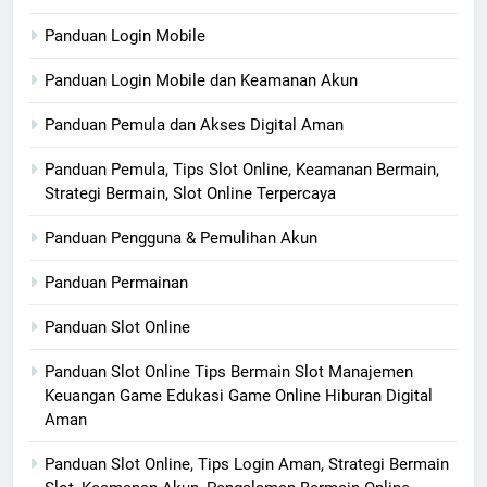
Panduan Login Mobile
Panduan Login Mobile dan Keamanan Akun
Panduan Pemula dan Akses Digital Aman
Panduan Pemula, Tips Slot Online, Keamanan Bermain,
Strategi Bermain, Slot Online Terpercaya
Panduan Pengguna & Pemulihan Akun
Panduan Permainan
Panduan Slot Online
Panduan Slot Online Tips Bermain Slot Manajemen
Keuangan Game Edukasi Game Online Hiburan Digital
Aman
Panduan Slot Online, Tips Login Aman, Strategi Bermain