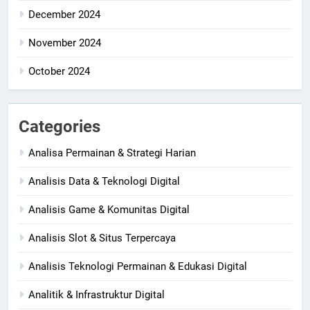
December 2024
November 2024
October 2024
Categories
Analisa Permainan & Strategi Harian
Analisis Data & Teknologi Digital
Analisis Game & Komunitas Digital
Analisis Slot & Situs Terpercaya
Analisis Teknologi Permainan & Edukasi Digital
Analitik & Infrastruktur Digital