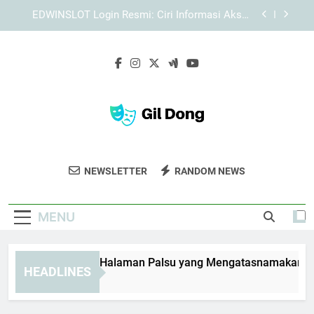
Skip
Panduan Login Edwinslot agar Pengalaman Akses
to
Lebih Lancar dan Aman
content
Tips Mengakses Lebah4D Login Tanpa Hambatan
dengan Cara Aman dan Praktis
Tips Menghindari Halaman Palsu yang
Mengatasnamakan TIARA4D
EDWINSLOT Login Resmi: Ciri Informasi Akses
yang Perlu Diperhatikan
Panduan Login Edwinslot agar Pengalaman Akses
Lebih Lancar dan Aman
Gil Dong
Temukan Informasi Menarik Dan Hiburan
Tips Mengakses Lebah4D Login Tanpa Hambatan
NEWSLETTER
RANDOM NEWS
dengan Cara Aman dan Praktis
Terbaru Di Gil Dong. Sumber Berita Untuk
Anda.
MENU
ps Menghindari Halaman Palsu yang Mengatasnamakan TIA
HEADLINES
Weeks Ago