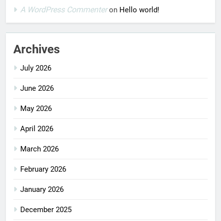
A WordPress Commenter
on
Hello world!
Archives
July 2026
June 2026
May 2026
April 2026
March 2026
February 2026
January 2026
December 2025