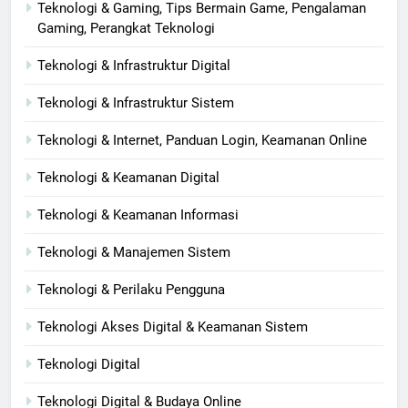
Teknologi & Gaming, Tips Bermain Game, Pengalaman
Gaming, Perangkat Teknologi
Teknologi & Infrastruktur Digital
Teknologi & Infrastruktur Sistem
Teknologi & Internet, Panduan Login, Keamanan Online
Teknologi & Keamanan Digital
Teknologi & Keamanan Informasi
Teknologi & Manajemen Sistem
Teknologi & Perilaku Pengguna
Teknologi Akses Digital & Keamanan Sistem
Teknologi Digital
Teknologi Digital & Budaya Online