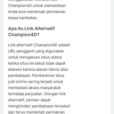
Champion4D untuk memastikan
Anda bisa menikmati permainan
tanpa hambatan.
Apa Itu Link Alternatif
Champion4D?
Link alternatif Champion4D adalah
URL pengganti yang digunakan
untuk mengakses situs utama
ketika situs tersebut tidak dapat
diakses karena alasan teknis atau
pembatasan. Pemblokiran situs
judi online sering terjadi untuk
membatasi akses masyarakat
terhadap perjudian. Dengan link
alternatif, pemain dapat
menghindari pembatasan tersebut
dan terus menikmati permainan