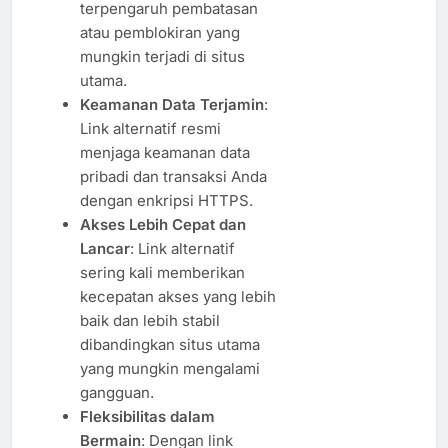
terpengaruh pembatasan
atau pemblokiran yang
mungkin terjadi di situs
utama.
Keamanan Data Terjamin
:
Link alternatif resmi
menjaga keamanan data
pribadi dan transaksi Anda
dengan enkripsi HTTPS.
Akses Lebih Cepat dan
Lancar
: Link alternatif
sering kali memberikan
kecepatan akses yang lebih
baik dan lebih stabil
dibandingkan situs utama
yang mungkin mengalami
gangguan.
Fleksibilitas dalam
Bermain
: Dengan link