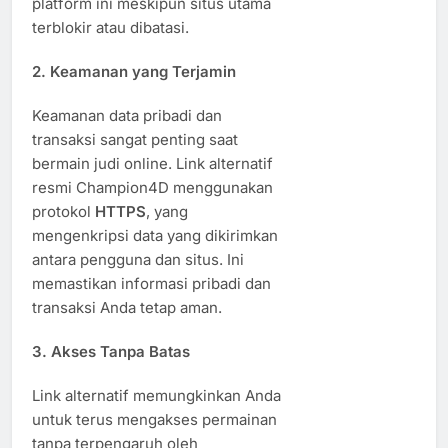
platform ini meskipun situs utama
terblokir atau dibatasi.
2.
Keamanan yang Terjamin
Keamanan data pribadi dan
transaksi sangat penting saat
bermain judi online. Link alternatif
resmi Champion4D menggunakan
protokol
HTTPS
, yang
mengenkripsi data yang dikirimkan
antara pengguna dan situs. Ini
memastikan informasi pribadi dan
transaksi Anda tetap aman.
3.
Akses Tanpa Batas
Link alternatif memungkinkan Anda
untuk terus mengakses permainan
tanpa terpengaruh oleh