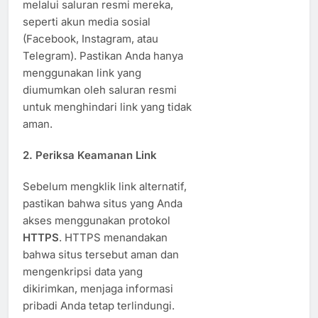
melalui saluran resmi mereka,
seperti akun media sosial
(Facebook, Instagram, atau
Telegram). Pastikan Anda hanya
menggunakan link yang
diumumkan oleh saluran resmi
untuk menghindari link yang tidak
aman.
2.
Periksa Keamanan Link
Sebelum mengklik link alternatif,
pastikan bahwa situs yang Anda
akses menggunakan protokol
HTTPS
. HTTPS menandakan
bahwa situs tersebut aman dan
mengenkripsi data yang
dikirimkan, menjaga informasi
pribadi Anda tetap terlindungi.