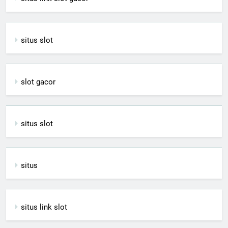
situs slot
slot gacor
situs slot
situs
situs link slot