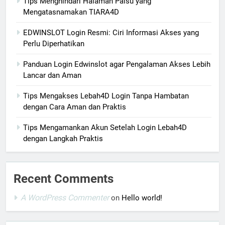
Tips Menghindari Halaman Palsu yang
Mengatasnamakan TIARA4D
EDWINSLOT Login Resmi: Ciri Informasi Akses yang
Perlu Diperhatikan
Panduan Login Edwinslot agar Pengalaman Akses Lebih
Lancar dan Aman
Tips Mengakses Lebah4D Login Tanpa Hambatan
dengan Cara Aman dan Praktis
Tips Mengamankan Akun Setelah Login Lebah4D
dengan Langkah Praktis
Recent Comments
A WordPress Commenter
on
Hello world!