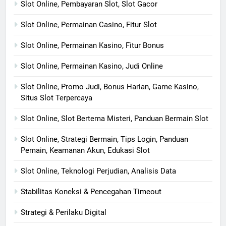
Slot Online, Pembayaran Slot, Slot Gacor
Slot Online, Permainan Casino, Fitur Slot
Slot Online, Permainan Kasino, Fitur Bonus
Slot Online, Permainan Kasino, Judi Online
Slot Online, Promo Judi, Bonus Harian, Game Kasino,
Situs Slot Terpercaya
Slot Online, Slot Bertema Misteri, Panduan Bermain Slot
Slot Online, Strategi Bermain, Tips Login, Panduan
Pemain, Keamanan Akun, Edukasi Slot
Slot Online, Teknologi Perjudian, Analisis Data
Stabilitas Koneksi & Pencegahan Timeout
Strategi & Perilaku Digital