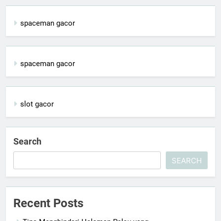
spaceman gacor
spaceman gacor
slot gacor
Search
SEARCH
Recent Posts