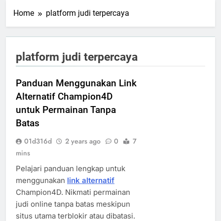
Home
platform judi terpercaya
platform judi terpercaya
Panduan Menggunakan Link
Alternatif Champion4D
untuk Permainan Tanpa
Batas
01d316d
2 years ago
0
7
mins
Pelajari panduan lengkap untuk
menggunakan
link alternatif
Champion4D. Nikmati permainan
judi online tanpa batas meskipun
situs utama terblokir atau dibatasi.