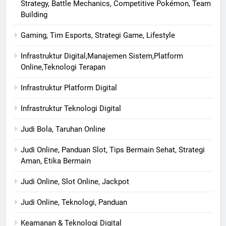
Strategy, Battle Mechanics, Competitive Pokémon, Team
Building
Gaming, Tim Esports, Strategi Game, Lifestyle
Infrastruktur Digital,Manajemen Sistem,Platform
Online,Teknologi Terapan
Infrastruktur Platform Digital
Infrastruktur Teknologi Digital
Judi Bola, Taruhan Online
Judi Online, Panduan Slot, Tips Bermain Sehat, Strategi
Aman, Etika Bermain
Judi Online, Slot Online, Jackpot
Judi Online, Teknologi, Panduan
Keamanan & Teknologi Digital