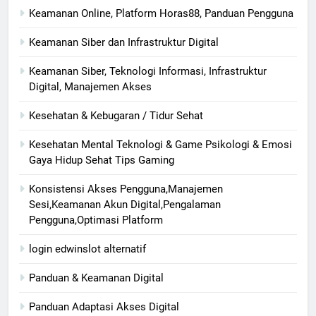
Keamanan Online, Platform Horas88, Panduan Pengguna
Keamanan Siber dan Infrastruktur Digital
Keamanan Siber, Teknologi Informasi, Infrastruktur
Digital, Manajemen Akses
Kesehatan & Kebugaran / Tidur Sehat
Kesehatan Mental Teknologi & Game Psikologi & Emosi
Gaya Hidup Sehat Tips Gaming
Konsistensi Akses Pengguna,Manajemen
Sesi,Keamanan Akun Digital,Pengalaman
Pengguna,Optimasi Platform
login edwinslot alternatif
Panduan & Keamanan Digital
Panduan Adaptasi Akses Digital