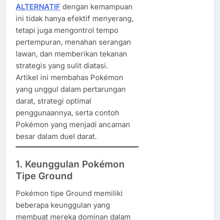
ALTERNATIF
dengan kemampuan
ini tidak hanya efektif menyerang,
tetapi juga mengontrol tempo
pertempuran, menahan serangan
lawan, dan memberikan tekanan
strategis yang sulit diatasi.
Artikel ini membahas Pokémon
yang unggul dalam pertarungan
darat, strategi optimal
penggunaannya, serta contoh
Pokémon yang menjadi ancaman
besar dalam duel darat.
1. Keunggulan Pokémon
Tipe Ground
Pokémon tipe Ground memiliki
beberapa keunggulan yang
membuat mereka dominan dalam