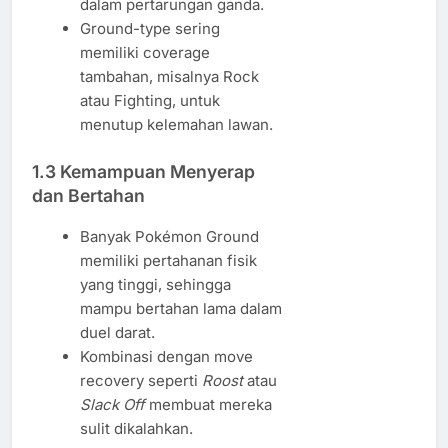
dalam pertarungan ganda.
Ground-type sering
memiliki coverage
tambahan, misalnya Rock
atau Fighting, untuk
menutup kelemahan lawan.
1.3 Kemampuan Menyerap
dan Bertahan
Banyak Pokémon Ground
memiliki pertahanan fisik
yang tinggi, sehingga
mampu bertahan lama dalam
duel darat.
Kombinasi dengan move
recovery seperti
Roost
atau
Slack Off
membuat mereka
sulit dikalahkan.