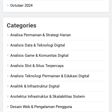
October 2024
Categories
Analisa Permainan & Strategi Harian
Analisis Data & Teknologi Digital
Analisis Game & Komunitas Digital
Analisis Slot & Situs Terpercaya
Analisis Teknologi Permainan & Edukasi Digital
Analitik & Infrastruktur Digital
Arsitektur Infrastruktur & Skalabilitas Sistem
Desain Web & Pengalaman Pengguna