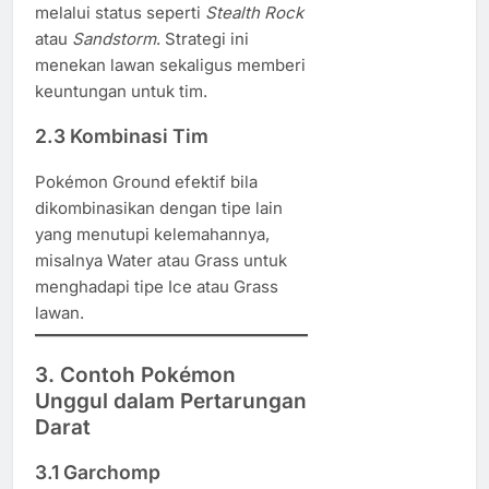
melalui status seperti
Stealth Rock
atau
Sandstorm
. Strategi ini
menekan lawan sekaligus memberi
keuntungan untuk tim.
2.3 Kombinasi Tim
Pokémon Ground efektif bila
dikombinasikan dengan tipe lain
yang menutupi kelemahannya,
misalnya Water atau Grass untuk
menghadapi tipe Ice atau Grass
lawan.
3. Contoh Pokémon
Unggul dalam Pertarungan
Darat
3.1 Garchomp