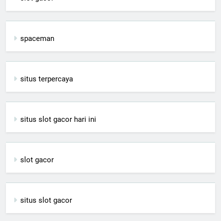
spaceman
situs terpercaya
situs slot gacor hari ini
slot gacor
situs slot gacor