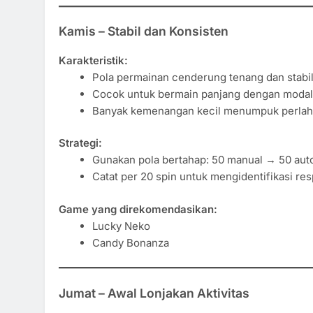
Kamis – Stabil dan Konsisten
Karakteristik:
Pola permainan cenderung tenang dan stabi
Cocok untuk bermain panjang dengan modal 
Banyak kemenangan kecil menumpuk perla
Strategi:
Gunakan pola bertahap: 50 manual → 50 aut
Catat per 20 spin untuk mengidentifikasi r
Game yang direkomendasikan:
Lucky Neko
Candy Bonanza
Jumat – Awal Lonjakan Aktivitas