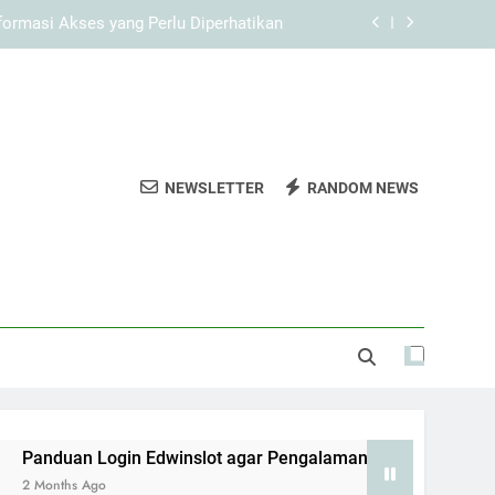
formasi Akses yang Perlu Diperhatikan
galaman Akses Lebih Lancar dan Aman
mbatan dengan Cara Aman dan Praktis
Palsu yang Mengatasnamakan TIARA4D
NEWSLETTER
RANDOM NEWS
formasi Akses yang Perlu Diperhatikan
galaman Akses Lebih Lancar dan Aman
ita Untuk Anda.
mbatan dengan Cara Aman dan Praktis
Login Edwinslot agar Pengalaman Akses Lebih Lancar dan A
go