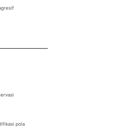
agresif
servasi
fikasi pola