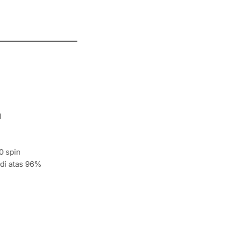
l
0 spin
 di atas 96%