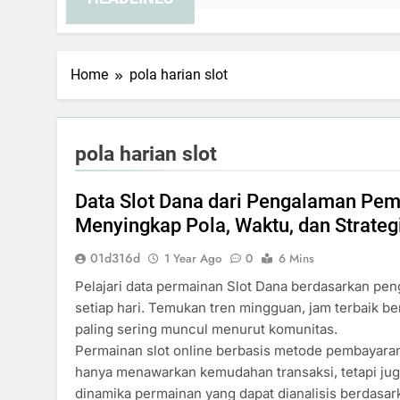
Home
pola harian slot
pola harian slot
Data Slot Dana dari Pengalaman Pema
Menyingkap Pola, Waktu, dan Strateg
01d316d
1 Year Ago
0
6 Mins
Pelajari data permainan Slot Dana berdasarkan pen
setiap hari. Temukan tren mingguan, jam terbaik be
paling sering muncul menurut komunitas.
Permainan slot online berbasis metode pembayar
hanya menawarkan kemudahan transaksi, tetapi ju
dinamika permainan yang dapat dianalisis berdasa