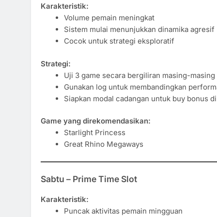
Karakteristik:
Volume pemain meningkat
Sistem mulai menunjukkan dinamika agresif
Cocok untuk strategi eksploratif
Strategi:
Uji 3 game secara bergiliran masing-masing 
Gunakan log untuk membandingkan perform
Siapkan modal cadangan untuk buy bonus di
Game yang direkomendasikan:
Starlight Princess
Great Rhino Megaways
Sabtu – Prime Time Slot
Karakteristik:
Puncak aktivitas pemain mingguan