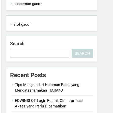
spaceman gacor
slot gacor
Search
SEARCH
Recent Posts
Tips Menghindari Halaman Palsu yang
Mengatasnamakan TIARA4D
EDWINSLOT Login Resmi: Ciri Informasi
Akses yang Perlu Diperhatikan