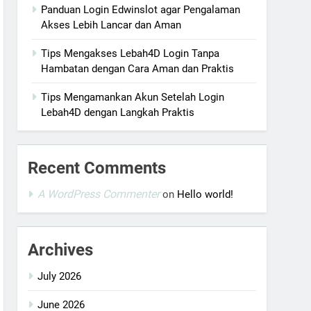
Panduan Login Edwinslot agar Pengalaman
Akses Lebih Lancar dan Aman
Tips Mengakses Lebah4D Login Tanpa
Hambatan dengan Cara Aman dan Praktis
Tips Mengamankan Akun Setelah Login
Lebah4D dengan Langkah Praktis
Recent Comments
A WordPress Commenter
on
Hello world!
Archives
July 2026
June 2026