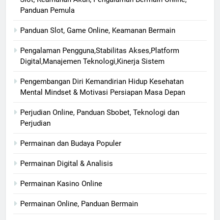
Panduan Pemula
Panduan Slot, Game Online, Keamanan Bermain
Pengalaman Pengguna,Stabilitas Akses,Platform
Digital,Manajemen Teknologi,Kinerja Sistem
Pengembangan Diri Kemandirian Hidup Kesehatan
Mental Mindset & Motivasi Persiapan Masa Depan
Perjudian Online, Panduan Sbobet, Teknologi dan
Perjudian
Permainan dan Budaya Populer
Permainan Digital & Analisis
Permainan Kasino Online
Permainan Online, Panduan Bermain