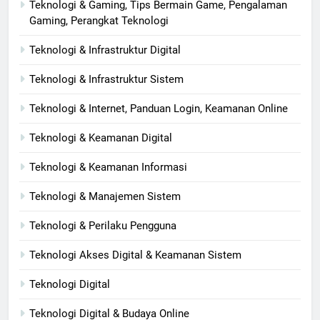
Teknologi & Gaming, Tips Bermain Game, Pengalaman
Gaming, Perangkat Teknologi
Teknologi & Infrastruktur Digital
Teknologi & Infrastruktur Sistem
Teknologi & Internet, Panduan Login, Keamanan Online
Teknologi & Keamanan Digital
Teknologi & Keamanan Informasi
Teknologi & Manajemen Sistem
Teknologi & Perilaku Pengguna
Teknologi Akses Digital & Keamanan Sistem
Teknologi Digital
Teknologi Digital & Budaya Online