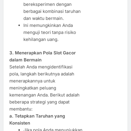
bereksperimen dengan
berbagai kombinasi taruhan
dan waktu bermain.
Ini memungkinkan Anda
menguji teori tanpa risiko
kehilangan uang.
3. Menerapkan Pola Slot Gacor
dalam Bermain
Setelah Anda mengidentifikasi
pola, langkah berikutnya adalah
menerapkannya untuk
meningkatkan peluang
kemenangan Anda. Berikut adalah
beberapa strategi yang dapat
membantu:
a. Tetapkan Taruhan yang
Konsisten
Jika pola Anda menunjukkan