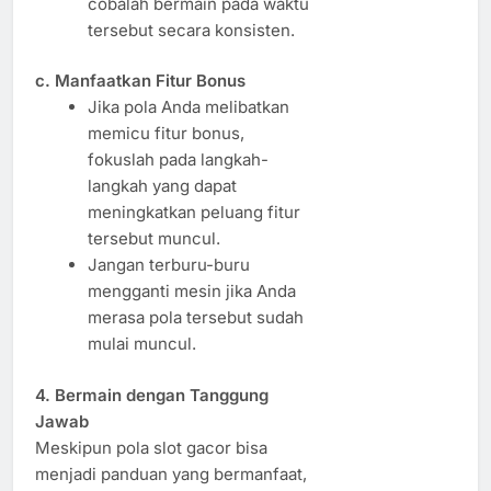
cobalah bermain pada waktu
tersebut secara konsisten.
c. Manfaatkan Fitur Bonus
Jika pola Anda melibatkan
memicu fitur bonus,
fokuslah pada langkah-
langkah yang dapat
meningkatkan peluang fitur
tersebut muncul.
Jangan terburu-buru
mengganti mesin jika Anda
merasa pola tersebut sudah
mulai muncul.
4. Bermain dengan Tanggung
Jawab
Meskipun pola slot gacor bisa
menjadi panduan yang bermanfaat,