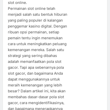
slot online.
Permainan slot online telah
menjadi salah satu bentuk hiburan
yang paling populer di kalangan
penggemar kasino digital. Dengan
ribuan opsi permainan, setiap
pemain tentu ingin menemukan
cara untuk meningkatkan peluang
kemenangan mereka. Salah satu
strategi yang sering dibahas
adalah memanfaatkan pola slot
gacor. Tapi apa sebenarnya pola
slot gacor, dan bagaimana Anda
dapat menggunakannya untuk
meraih kemenangan yang lebih
besar? Dalam artikel ini, kita akan
membahas dasar-dasar pola slot
gacor, cara mengidentifikasinya,
dan bagaimana menerapkannya