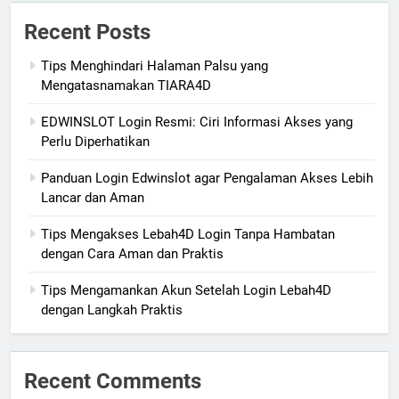
Recent Posts
Tips Menghindari Halaman Palsu yang
Mengatasnamakan TIARA4D
EDWINSLOT Login Resmi: Ciri Informasi Akses yang
Perlu Diperhatikan
Panduan Login Edwinslot agar Pengalaman Akses Lebih
Lancar dan Aman
Tips Mengakses Lebah4D Login Tanpa Hambatan
dengan Cara Aman dan Praktis
Tips Mengamankan Akun Setelah Login Lebah4D
dengan Langkah Praktis
Recent Comments