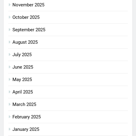
November 2025
October 2025
September 2025
August 2025
July 2025
June 2025
May 2025
April 2025
March 2025
February 2025
January 2025