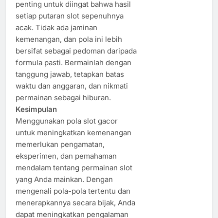
penting untuk diingat bahwa hasil
setiap putaran slot sepenuhnya
acak. Tidak ada jaminan
kemenangan, dan pola ini lebih
bersifat sebagai pedoman daripada
formula pasti. Bermainlah dengan
tanggung jawab, tetapkan batas
waktu dan anggaran, dan nikmati
permainan sebagai hiburan.
Kesimpulan
Menggunakan pola slot gacor
untuk meningkatkan kemenangan
memerlukan pengamatan,
eksperimen, dan pemahaman
mendalam tentang permainan slot
yang Anda mainkan. Dengan
mengenali pola-pola tertentu dan
menerapkannya secara bijak, Anda
dapat meningkatkan pengalaman