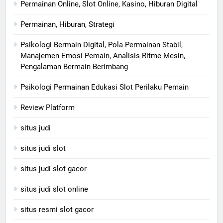
Permainan Online, Slot Online, Kasino, Hiburan Digital
Permainan, Hiburan, Strategi
Psikologi Bermain Digital, Pola Permainan Stabil,
Manajemen Emosi Pemain, Analisis Ritme Mesin,
Pengalaman Bermain Berimbang
Psikologi Permainan Edukasi Slot Perilaku Pemain
Review Platform
situs judi
situs judi slot
situs judi slot gacor
situs judi slot online
situs resmi slot gacor