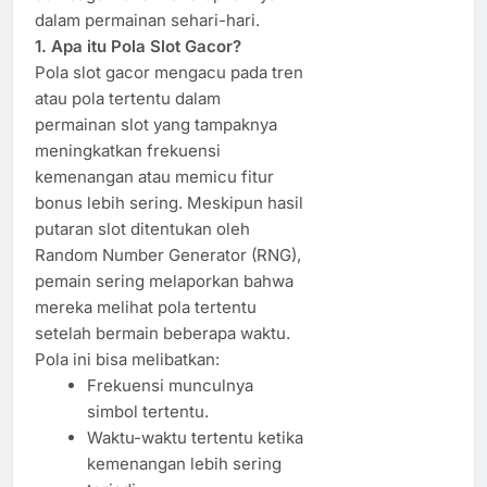
dalam permainan sehari-hari.
1. Apa itu Pola Slot Gacor?
Pola slot gacor mengacu pada tren
atau pola tertentu dalam
permainan slot yang tampaknya
meningkatkan frekuensi
kemenangan atau memicu fitur
bonus lebih sering. Meskipun hasil
putaran slot ditentukan oleh
Random Number Generator (RNG),
pemain sering melaporkan bahwa
mereka melihat pola tertentu
setelah bermain beberapa waktu.
Pola ini bisa melibatkan:
Frekuensi munculnya
simbol tertentu.
Waktu-waktu tertentu ketika
kemenangan lebih sering