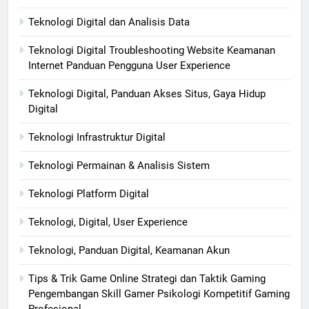
Teknologi Digital dan Analisis Data
Teknologi Digital Troubleshooting Website Keamanan
Internet Panduan Pengguna User Experience
Teknologi Digital, Panduan Akses Situs, Gaya Hidup
Digital
Teknologi Infrastruktur Digital
Teknologi Permainan & Analisis Sistem
Teknologi Platform Digital
Teknologi, Digital, User Experience
Teknologi, Panduan Digital, Keamanan Akun
Tips & Trik Game Online Strategi dan Taktik Gaming
Pengembangan Skill Gamer Psikologi Kompetitif Gaming
Profesional