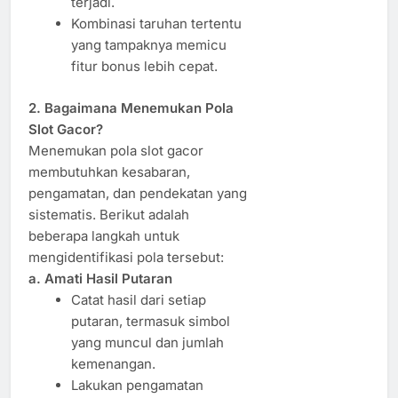
terjadi.
Kombinasi taruhan tertentu
yang tampaknya memicu
fitur bonus lebih cepat.
2. Bagaimana Menemukan Pola
Slot Gacor?
Menemukan pola slot gacor
membutuhkan kesabaran,
pengamatan, dan pendekatan yang
sistematis. Berikut adalah
beberapa langkah untuk
mengidentifikasi pola tersebut:
a. Amati Hasil Putaran
Catat hasil dari setiap
putaran, termasuk simbol
yang muncul dan jumlah
kemenangan.
Lakukan pengamatan