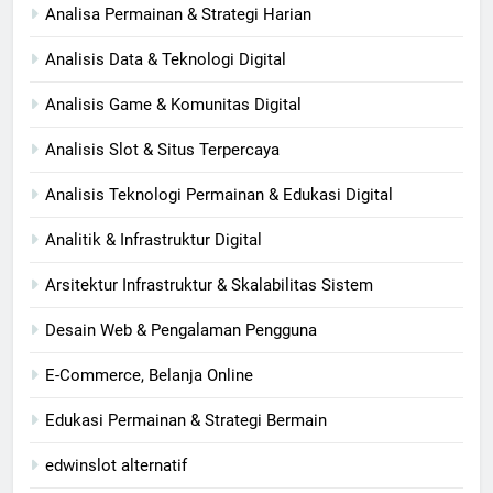
Analisa Permainan & Strategi Harian
Analisis Data & Teknologi Digital
Analisis Game & Komunitas Digital
Analisis Slot & Situs Terpercaya
Analisis Teknologi Permainan & Edukasi Digital
Analitik & Infrastruktur Digital
Arsitektur Infrastruktur & Skalabilitas Sistem
Desain Web & Pengalaman Pengguna
E-Commerce, Belanja Online
Edukasi Permainan & Strategi Bermain
edwinslot alternatif