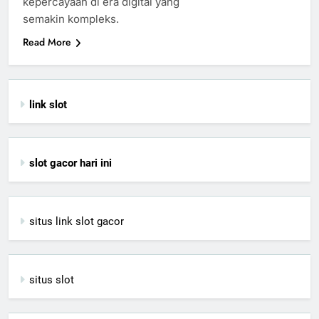
kepercayaan di era digital yang
semakin kompleks.
Read More
link slot
slot gacor hari ini
situs link slot gacor
situs slot