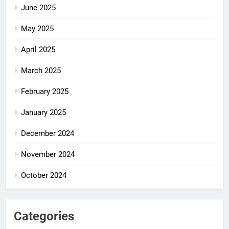
June 2025
May 2025
April 2025
March 2025
February 2025
January 2025
December 2024
November 2024
October 2024
Categories