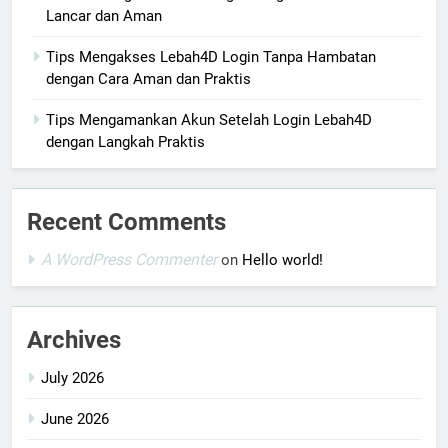
Lancar dan Aman
Tips Mengakses Lebah4D Login Tanpa Hambatan
dengan Cara Aman dan Praktis
Tips Mengamankan Akun Setelah Login Lebah4D
dengan Langkah Praktis
Recent Comments
A WordPress Commenter
on
Hello world!
Archives
July 2026
June 2026