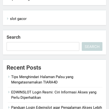
slot gacor
Search
SEARCH
Recent Posts
Tips Menghindari Halaman Palsu yang
Mengatasnamakan TIARA4D
EDWINSLOT Login Resmi: Ciri Informasi Akses yang
Perlu Diperhatikan
Panduan Login Edwinslot agar Pengalaman Akses Lebih