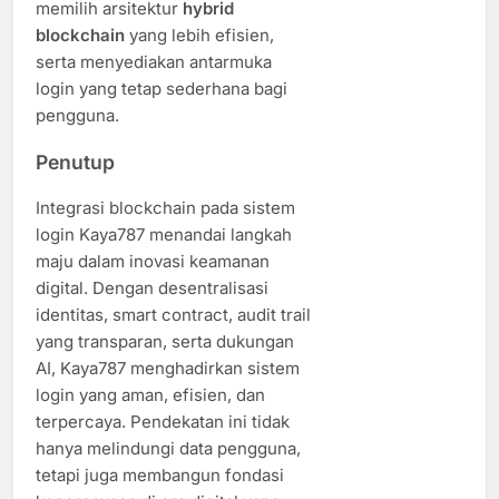
memilih arsitektur
hybrid
blockchain
yang lebih efisien,
serta menyediakan antarmuka
login yang tetap sederhana bagi
pengguna.
Penutup
Integrasi blockchain pada sistem
login Kaya787 menandai langkah
maju dalam inovasi keamanan
digital. Dengan desentralisasi
identitas, smart contract, audit trail
yang transparan, serta dukungan
AI, Kaya787 menghadirkan sistem
login yang aman, efisien, dan
terpercaya. Pendekatan ini tidak
hanya melindungi data pengguna,
tetapi juga membangun fondasi