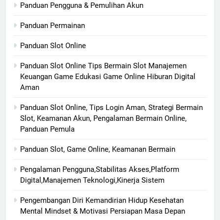
Panduan Pengguna & Pemulihan Akun
Panduan Permainan
Panduan Slot Online
Panduan Slot Online Tips Bermain Slot Manajemen
Keuangan Game Edukasi Game Online Hiburan Digital
Aman
Panduan Slot Online, Tips Login Aman, Strategi Bermain
Slot, Keamanan Akun, Pengalaman Bermain Online,
Panduan Pemula
Panduan Slot, Game Online, Keamanan Bermain
Pengalaman Pengguna,Stabilitas Akses,Platform
Digital,Manajemen Teknologi,Kinerja Sistem
Pengembangan Diri Kemandirian Hidup Kesehatan
Mental Mindset & Motivasi Persiapan Masa Depan