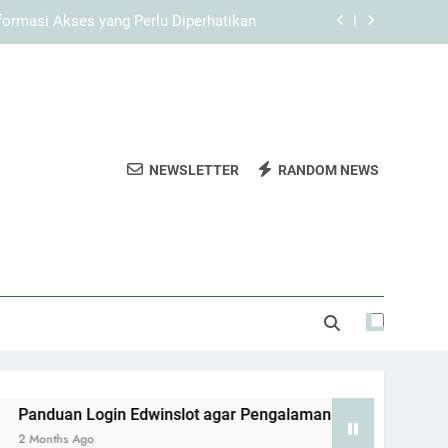
formasi Akses yang Perlu Diperhatikan
galaman Akses Lebih Lancar dan Aman
mbatan dengan Cara Aman dan Praktis
Palsu yang Mengatasnamakan TIARA4D
NEWSLETTER
RANDOM NEWS
formasi Akses yang Perlu Diperhatikan
galaman Akses Lebih Lancar dan Aman
ita Untuk Anda.
mbatan dengan Cara Aman dan Praktis
Login Edwinslot agar Pengalaman Akses Lebih Lancar dan A
o