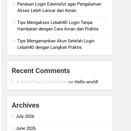
Panduan Login Edwinslot agar Pengalaman
Akses Lebih Lancar dan Aman
Tips Mengakses Lebah4D Login Tanpa
Hambatan dengan Cara Aman dan Praktis
Tips Mengamankan Akun Setelah Login
Lebah4D dengan Langkah Praktis
Recent Comments
A WordPress Commenter
on
Hello world!
Archives
July 2026
June 2026