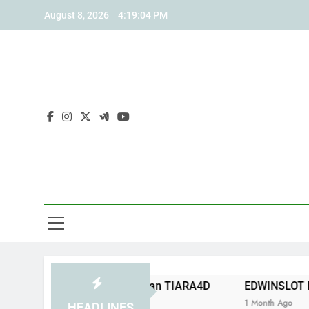
Skip
August 8, 2026
4:19:05 PM
to
content
Gil
Temukan I
ng Mengatasnamakan TIARA4D
EDWINSLOT Login Resmi: C
1 Month Ago
HEADLINES