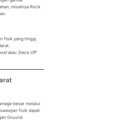
ahan, misalnya Rock
an.
fisik yang tinggi,
arat.
ost
atau
Slack Off
arat
mage besar melalui
sweeper fisik dapat
gan Ground.