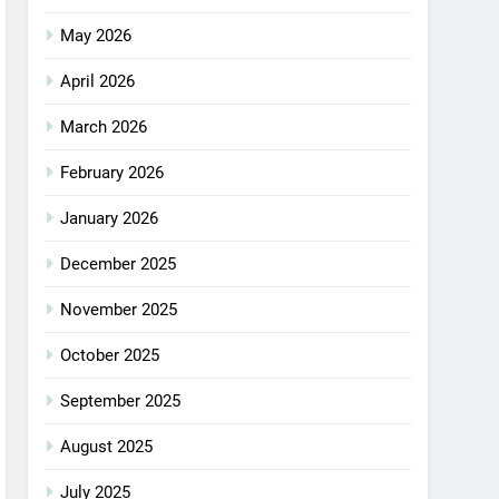
May 2026
April 2026
March 2026
February 2026
January 2026
December 2025
November 2025
October 2025
September 2025
August 2025
July 2025