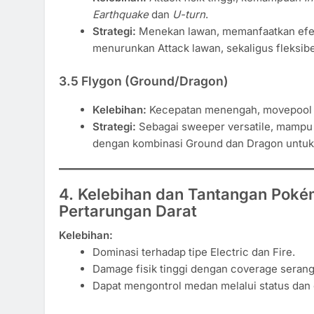
Earthquake
dan
U-turn
.
Strategi:
Menekan lawan, memanfaatkan efek
menurunkan Attack lawan, sekaligus fleksibe
3.5 Flygon (Ground/Dragon)
Kelebihan:
Kecepatan menengah, movepool fi
Strategi:
Sebagai sweeper versatile, mampu
dengan kombinasi Ground dan Dragon untuk
4. Kelebihan dan Tantangan Pok
Pertarungan Darat
Kelebihan:
Dominasi terhadap tipe Electric dan Fire.
Damage fisik tinggi dengan coverage serang
Dapat mengontrol medan melalui status dan 