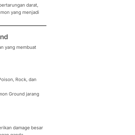
ertarungan darat,
kémon yang menjadi
und
lan yang membuat
Poison, Rock, dan
mon Ground jarang
ikan damage besar
ngan ganda.