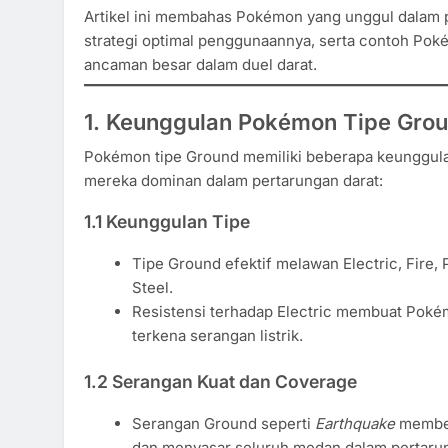
Artikel ini membahas Pokémon yang unggul dalam p
strategi optimal penggunaannya, serta contoh Po
ancaman besar dalam duel darat.
1. Keunggulan Pokémon Tipe Gro
Pokémon tipe Ground memiliki beberapa keunggu
mereka dominan dalam pertarungan darat:
1.1 Keunggulan Tipe
Tipe Ground efektif melawan Electric, Fire, 
Steel.
Resistensi terhadap Electric membuat Poké
terkena serangan listrik.
1.2 Serangan Kuat dan Coverage
Serangan Ground seperti
Earthquake
member
dan menyasar seluruh medan dalam pertaru