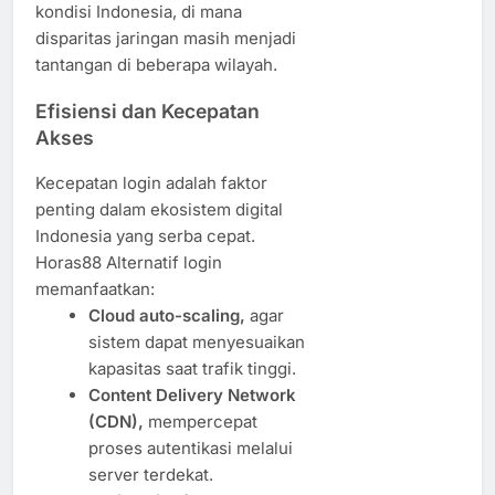
kondisi Indonesia, di mana
disparitas jaringan masih menjadi
tantangan di beberapa wilayah.
Efisiensi dan Kecepatan
Akses
Kecepatan login adalah faktor
penting dalam ekosistem digital
Indonesia yang serba cepat.
Horas88 Alternatif login
memanfaatkan:
Cloud auto-scaling,
agar
sistem dapat menyesuaikan
kapasitas saat trafik tinggi.
Content Delivery Network
(CDN),
mempercepat
proses autentikasi melalui
server terdekat.