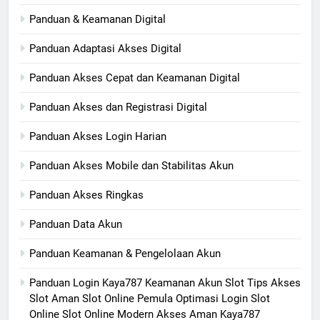
Panduan & Keamanan Digital
Panduan Adaptasi Akses Digital
Panduan Akses Cepat dan Keamanan Digital
Panduan Akses dan Registrasi Digital
Panduan Akses Login Harian
Panduan Akses Mobile dan Stabilitas Akun
Panduan Akses Ringkas
Panduan Data Akun
Panduan Keamanan & Pengelolaan Akun
Panduan Login Kaya787 Keamanan Akun Slot Tips Akses
Slot Aman Slot Online Pemula Optimasi Login Slot
Online Slot Online Modern Akses Aman Kaya787