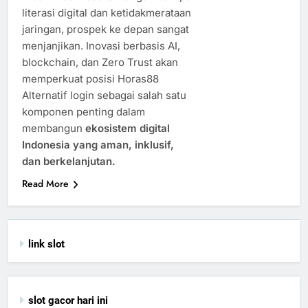
literasi digital dan ketidakmerataan
jaringan, prospek ke depan sangat
menjanjikan. Inovasi berbasis AI,
blockchain, dan Zero Trust akan
memperkuat posisi Horas88
Alternatif login sebagai salah satu
komponen penting dalam
membangun
ekosistem digital
Indonesia yang aman, inklusif,
dan berkelanjutan.
Read More
link slot
slot gacor hari ini