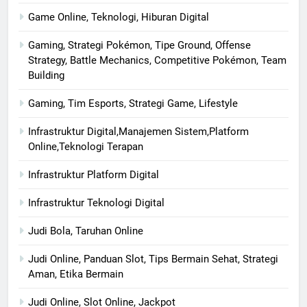
Game Online, Teknologi, Hiburan Digital
Gaming, Strategi Pokémon, Tipe Ground, Offense
Strategy, Battle Mechanics, Competitive Pokémon, Team
Building
Gaming, Tim Esports, Strategi Game, Lifestyle
Infrastruktur Digital,Manajemen Sistem,Platform
Online,Teknologi Terapan
Infrastruktur Platform Digital
Infrastruktur Teknologi Digital
Judi Bola, Taruhan Online
Judi Online, Panduan Slot, Tips Bermain Sehat, Strategi
Aman, Etika Bermain
Judi Online, Slot Online, Jackpot