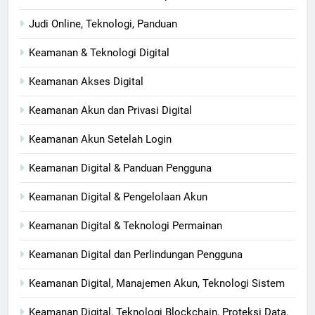
Judi Online, Teknologi, Panduan
Keamanan & Teknologi Digital
Keamanan Akses Digital
Keamanan Akun dan Privasi Digital
Keamanan Akun Setelah Login
Keamanan Digital & Panduan Pengguna
Keamanan Digital & Pengelolaan Akun
Keamanan Digital & Teknologi Permainan
Keamanan Digital dan Perlindungan Pengguna
Keamanan Digital, Manajemen Akun, Teknologi Sistem
Keamanan Digital, Teknologi Blockchain, Proteksi Data,