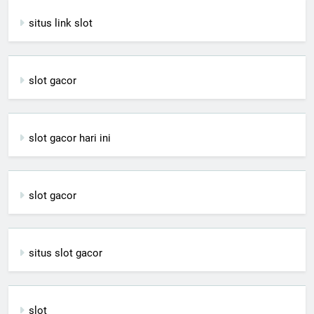
situs link slot
slot gacor
slot gacor hari ini
slot gacor
situs slot gacor
slot