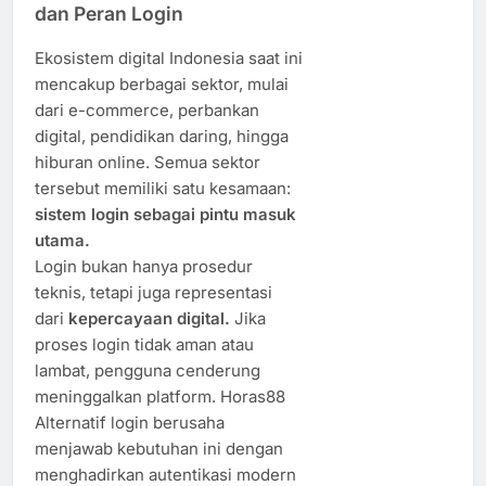
dan Peran Login
Ekosistem digital Indonesia saat ini
mencakup berbagai sektor, mulai
dari e-commerce, perbankan
digital, pendidikan daring, hingga
hiburan online. Semua sektor
tersebut memiliki satu kesamaan:
sistem login sebagai pintu masuk
utama.
Login bukan hanya prosedur
teknis, tetapi juga representasi
dari
kepercayaan digital.
Jika
proses login tidak aman atau
lambat, pengguna cenderung
meninggalkan platform. Horas88
Alternatif login berusaha
menjawab kebutuhan ini dengan
menghadirkan autentikasi modern