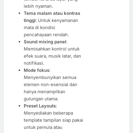
lebih nyaman.
Tema malam atau kontras
tinggi
: Untuk kenyamanan
mata di kondisi
pencahayaan rendah.
Sound mixing panel
:
Memisahkan kontrol untuk
efek suara, musik latar, dan
notifikasi.
Mode fokus
:
Menyembunyikan semua
elemen non-esensial dan
hanya menampilkan
gulungan utama.
Preset Layouts
:
Menyediakan beberapa
template tampilan siap pakai
untuk pemula atau