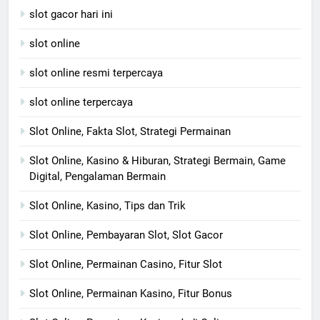
slot gacor hari ini
slot online
slot online resmi terpercaya
slot online terpercaya
Slot Online, Fakta Slot, Strategi Permainan
Slot Online, Kasino & Hiburan, Strategi Bermain, Game
Digital, Pengalaman Bermain
Slot Online, Kasino, Tips dan Trik
Slot Online, Pembayaran Slot, Slot Gacor
Slot Online, Permainan Casino, Fitur Slot
Slot Online, Permainan Kasino, Fitur Bonus