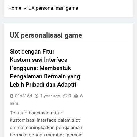
Home
UX personalisasi game
UX personalisasi game
Slot dengan Fitur
Kustomisasi Interface
Pengguna: Membentuk
Pengalaman Bermain yang
Lebih Pribadi dan Adaptif
01d316d
1 year ago
0
6
mins
Telusuri bagaimana fitur
kustomisasi interface dalam slot
online meningkatkan pengalaman
bermain dengan memberi pemain