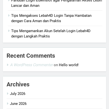
Panduan Login Edwinslot agar Pengalaman Akses Lebih
Lancar dan Aman
Tips Mengakses Lebah4D Login Tanpa Hambatan
dengan Cara Aman dan Praktis
Tips Mengamankan Akun Setelah Login Lebah4D
dengan Langkah Praktis
Recent Comments
A WordPress Commenter
on
Hello world!
Archives
July 2026
June 2026