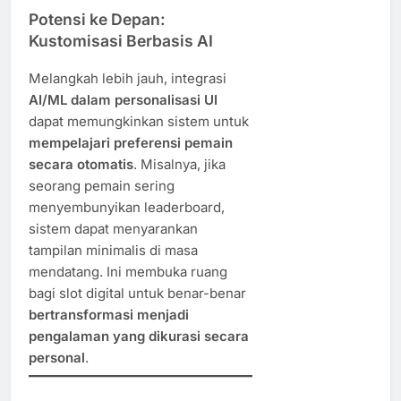
Potensi ke Depan:
Kustomisasi Berbasis AI
Melangkah lebih jauh, integrasi
AI/ML dalam personalisasi UI
dapat memungkinkan sistem untuk
mempelajari preferensi pemain
secara otomatis
. Misalnya, jika
seorang pemain sering
menyembunyikan leaderboard,
sistem dapat menyarankan
tampilan minimalis di masa
mendatang. Ini membuka ruang
bagi slot digital untuk benar-benar
bertransformasi menjadi
pengalaman yang dikurasi secara
personal
.