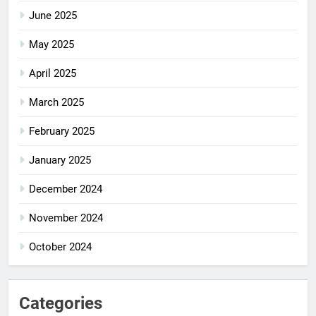
June 2025
May 2025
April 2025
March 2025
February 2025
January 2025
December 2024
November 2024
October 2024
Categories