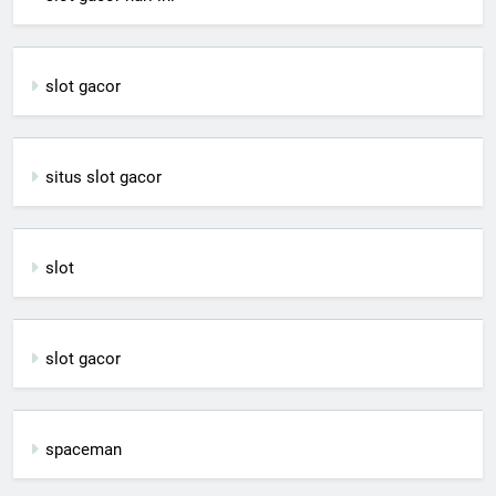
slot gacor
situs slot gacor
slot
slot gacor
spaceman