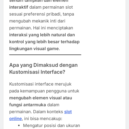
sendiri tampilan dan elemen
interaktif
dalam permainan slot
sesuai preferensi pribadi, tanpa
mengubah mekanik inti dari
permainan. Hal ini menciptakan
interaksi yang lebih natural dan
kontrol yang lebih besar terhadap
lingkungan visual game
.
Apa yang Dimaksud dengan
Kustomisasi Interface?
Kustomisasi interface merujuk
pada kemampuan pengguna untuk
mengubah elemen visual atau
fungsi antarmuka
dalam
permainan. Dalam konteks
slot
online
, ini bisa mencakup:
Mengatur posisi dan ukuran