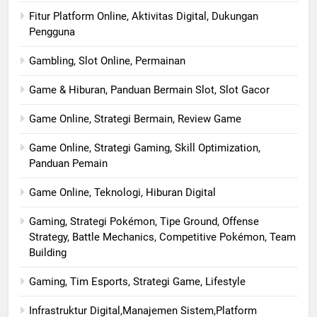
Fitur Platform Online, Aktivitas Digital, Dukungan
Pengguna
Gambling, Slot Online, Permainan
Game & Hiburan, Panduan Bermain Slot, Slot Gacor
Game Online, Strategi Bermain, Review Game
Game Online, Strategi Gaming, Skill Optimization,
Panduan Pemain
Game Online, Teknologi, Hiburan Digital
Gaming, Strategi Pokémon, Tipe Ground, Offense
Strategy, Battle Mechanics, Competitive Pokémon, Team
Building
Gaming, Tim Esports, Strategi Game, Lifestyle
Infrastruktur Digital,Manajemen Sistem,Platform