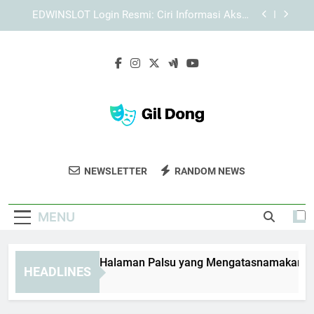
Skip
Panduan Login Edwinslot agar Pengalaman Akses
to
Lebih Lancar dan Aman
content
Tips Mengakses Lebah4D Login Tanpa Hambatan
dengan Cara Aman dan Praktis
Tips Menghindari Halaman Palsu yang
Mengatasnamakan TIARA4D
EDWINSLOT Login Resmi: Ciri Informasi Akses
yang Perlu Diperhatikan
Panduan Login Edwinslot agar Pengalaman Akses
Lebih Lancar dan Aman
Gil Dong
Temukan Informasi Menarik Dan Hiburan
Tips Mengakses Lebah4D Login Tanpa Hambatan
NEWSLETTER
RANDOM NEWS
dengan Cara Aman dan Praktis
Terbaru Di Gil Dong. Sumber Berita Untuk
Anda.
MENU
ps Menghindari Halaman Palsu yang Mengatasnamakan TIA
HEADLINES
Weeks Ago