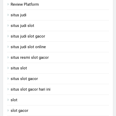
Review Platform
situs judi
situs judi slot
situs judi slot gacor
situs judi slot online
situs resmi slot gacor
situs slot
situs slot gacor
situs slot gacor hari ini
slot
slot gacor