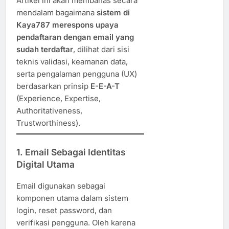
Artikel ini akan membahas secara
mendalam bagaimana
sistem di
Kaya787 merespons upaya
pendaftaran dengan email yang
sudah terdaftar
, dilihat dari sisi
teknis validasi, keamanan data,
serta pengalaman pengguna (UX)
berdasarkan prinsip
E-E-A-T
(Experience, Expertise,
Authoritativeness,
Trustworthiness).
1. Email Sebagai Identitas
Digital Utama
Email digunakan sebagai
komponen utama dalam sistem
login, reset password, dan
verifikasi pengguna. Oleh karena