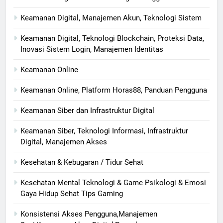
Keamanan Digital, Manajemen Akun, Teknologi Sistem
Keamanan Digital, Teknologi Blockchain, Proteksi Data,
Inovasi Sistem Login, Manajemen Identitas
Keamanan Online
Keamanan Online, Platform Horas88, Panduan Pengguna
Keamanan Siber dan Infrastruktur Digital
Keamanan Siber, Teknologi Informasi, Infrastruktur
Digital, Manajemen Akses
Kesehatan & Kebugaran / Tidur Sehat
Kesehatan Mental Teknologi & Game Psikologi & Emosi
Gaya Hidup Sehat Tips Gaming
Konsistensi Akses Pengguna,Manajemen