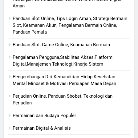
Aman
Panduan Slot Online, Tips Login Aman, Strategi Bermain
Slot, Keamanan Akun, Pengalaman Bermain Online,
Panduan Pemula
Panduan Slot, Game Online, Keamanan Bermain
Pengalaman Pengguna,Stabilitas Akses,Platform
Digital,Manajemen Teknologi,Kinerja Sistem
Pengembangan Diri Kemandirian Hidup Kesehatan
Mental Mindset & Motivasi Persiapan Masa Depan
Perjudian Online, Panduan Sbobet, Teknologi dan
Perjudian
Permainan dan Budaya Populer
Permainan Digital & Analisis