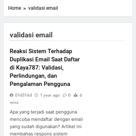
Home
validasi email
validasi email
Reaksi Sistem Terhadap
Duplikasi Email Saat Daftar
di Kaya787: Validasi,
Perlindungan, dan
Pengalaman Pengguna
01d316d
1 year ago
0
6
mins
Apa yang terjadi saat pengguna
mencoba mendaftar dengan email
yang sudah digunakan? Artikel ini
membahas respons sistem