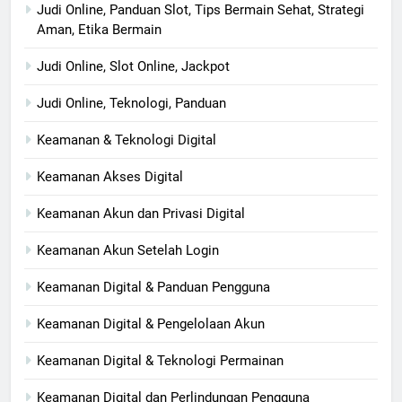
Judi Online, Panduan Slot, Tips Bermain Sehat, Strategi
Aman, Etika Bermain
Judi Online, Slot Online, Jackpot
Judi Online, Teknologi, Panduan
Keamanan & Teknologi Digital
Keamanan Akses Digital
Keamanan Akun dan Privasi Digital
Keamanan Akun Setelah Login
Keamanan Digital & Panduan Pengguna
Keamanan Digital & Pengelolaan Akun
Keamanan Digital & Teknologi Permainan
Keamanan Digital dan Perlindungan Pengguna