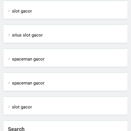
slot gacor
situs slot gacor
spaceman gacor
spaceman gacor
slot gacor
Search