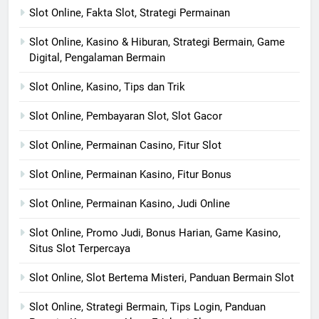
Slot Online, Fakta Slot, Strategi Permainan
Slot Online, Kasino & Hiburan, Strategi Bermain, Game
Digital, Pengalaman Bermain
Slot Online, Kasino, Tips dan Trik
Slot Online, Pembayaran Slot, Slot Gacor
Slot Online, Permainan Casino, Fitur Slot
Slot Online, Permainan Kasino, Fitur Bonus
Slot Online, Permainan Kasino, Judi Online
Slot Online, Promo Judi, Bonus Harian, Game Kasino,
Situs Slot Terpercaya
Slot Online, Slot Bertema Misteri, Panduan Bermain Slot
Slot Online, Strategi Bermain, Tips Login, Panduan