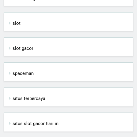
slot
slot gacor
spaceman
situs terpercaya
situs slot gacor hari ini