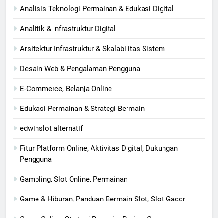
Analisis Teknologi Permainan & Edukasi Digital
Analitik & Infrastruktur Digital
Arsitektur Infrastruktur & Skalabilitas Sistem
Desain Web & Pengalaman Pengguna
E-Commerce, Belanja Online
Edukasi Permainan & Strategi Bermain
edwinslot alternatif
Fitur Platform Online, Aktivitas Digital, Dukungan
Pengguna
Gambling, Slot Online, Permainan
Game & Hiburan, Panduan Bermain Slot, Slot Gacor