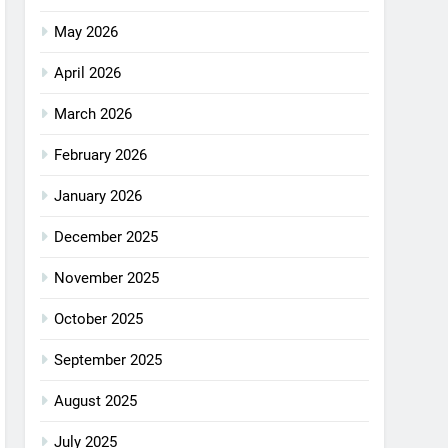
May 2026
April 2026
March 2026
February 2026
January 2026
December 2025
November 2025
October 2025
September 2025
August 2025
July 2025