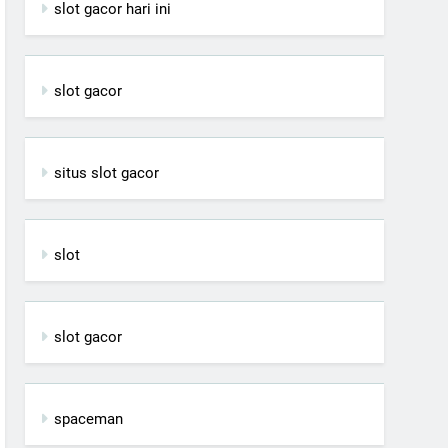
slot gacor hari ini
slot gacor
situs slot gacor
slot
slot gacor
spaceman