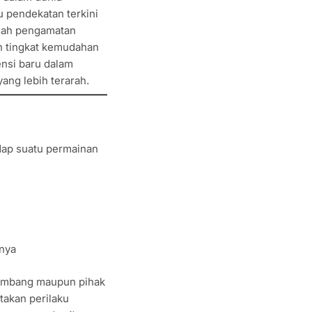
u pendekatan terkini
alah pengamatan
 tingkat kemudahan
ensi baru dalam
ng lebih terarah.
adap suatu permainan
tnya
ngembang maupun pihak
takan perilaku