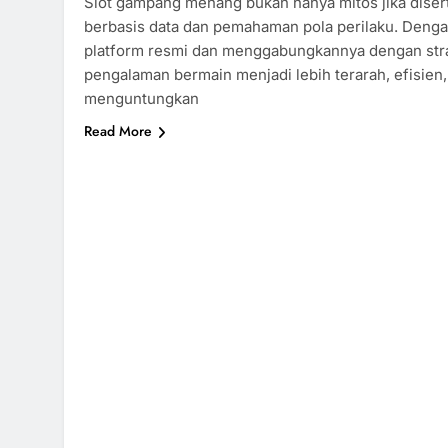
Slot gampang menang bukan hanya mitos jika diser
berbasis data dan pemahaman pola perilaku. Den
platform resmi dan menggabungkannya dengan strat
pengalaman bermain menjadi lebih terarah, efisien
menguntungkan
Read More