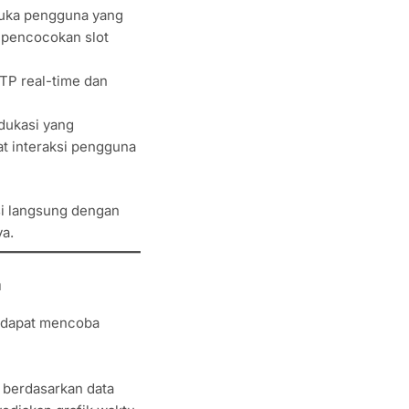
uka pengguna yang
 pencocokan slot
TP real-time dan
dukasi yang
at interaksi pengguna
si langsung dengan
a.
n
 dapat mencoba
 berdasarkan data