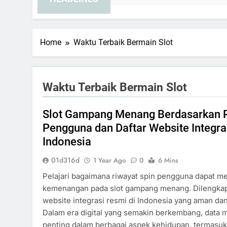
Home
Waktu Terbaik Bermain Slot
Waktu Terbaik Bermain Slot
Slot Gampang Menang Berdasarkan R
Pengguna dan Daftar Website Integra
Indonesia
01d316d
1 Year Ago
0
6 Mins
Pelajari bagaimana riwayat spin pengguna dapat 
kemenangan pada slot gampang menang. Dilengkap
website integrasi resmi di Indonesia yang aman dan
Dalam era digital yang semakin berkembang, data
penting dalam berbagai aspek kehidupan, termasuk