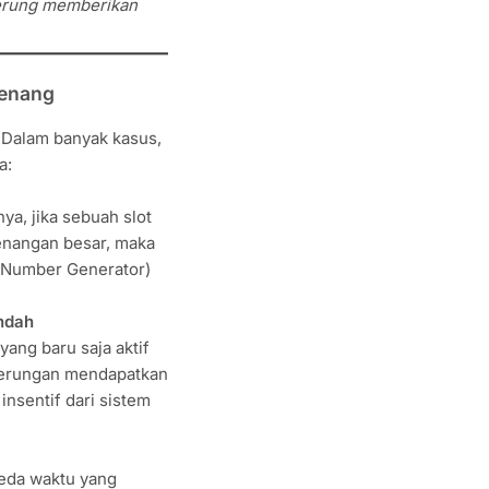
erung memberikan
Menang
 Dalam banyak kasus,
a:
ya, jika sebuah slot
enangan besar, maka
 Number Generator)
ndah
ang baru saja aktif
derungan mendapatkan
 insentif dari sistem
eda waktu yang