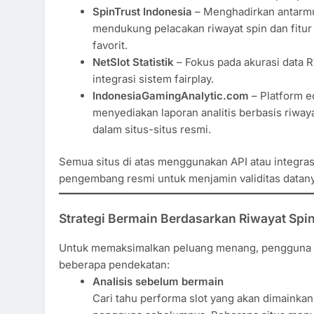
SpinTrust Indonesia
– Menghadirkan antarm
mendukung pelacakan riwayat spin dan fitur
favorit.
NetSlot Statistik
– Fokus pada akurasi data R
integrasi sistem fairplay.
IndonesiaGamingAnalytic.com
– Platform e
menyediakan laporan analitis berbasis riway
dalam situs-situs resmi.
Semua situs di atas menggunakan API atau integra
pengembang resmi untuk menjamin validitas datany
Strategi Bermain Berdasarkan Riwayat Spi
Untuk memaksimalkan peluang menang, pengguna
beberapa pendekatan:
Analisis sebelum bermain
Cari tahu performa slot yang akan dimainkan