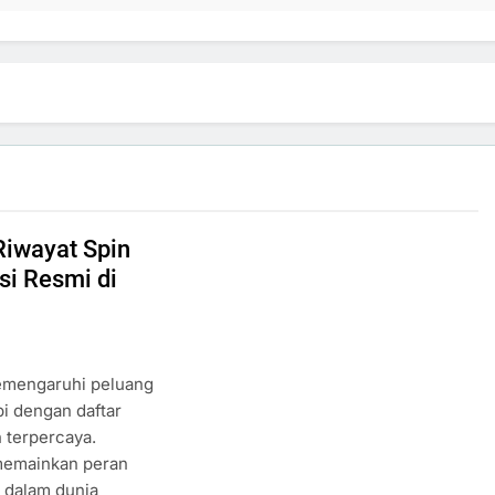
iwayat Spin
si Resmi di
memengaruhi peluang
i dengan daftar
 terpercaya.
 memainkan peran
 dalam dunia