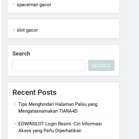
spaceman gacor
slot gacor
Search
SEARCH
Recent Posts
Tips Menghindari Halaman Palsu yang
Mengatasnamakan TIARA4D
EDWINSLOT Login Resmi: Ciri Informasi
Akses yang Perlu Diperhatikan