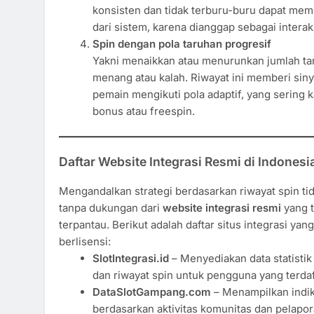
konsisten dan tidak terburu-buru dapat memi
dari sistem, karena dianggap sebagai intera
Spin dengan pola taruhan progresif
Yakni menaikkan atau menurunkan jumlah ta
menang atau kalah. Riwayat ini memberi sin
pemain mengikuti pola adaptif, yang sering k
bonus atau freespin.
Daftar Website Integrasi Resmi di Indonesi
Mengandalkan strategi berdasarkan riwayat spin ti
tanpa dukungan dari
website integrasi resmi
yang t
terpantau. Berikut adalah daftar situs integrasi yan
berlisensi:
SlotIntegrasi.id
– Menyediakan data statisti
dan riwayat spin untuk pengguna yang terdaf
DataSlotGampang.com
– Menampilkan indik
berdasarkan aktivitas komunitas dan pelapor