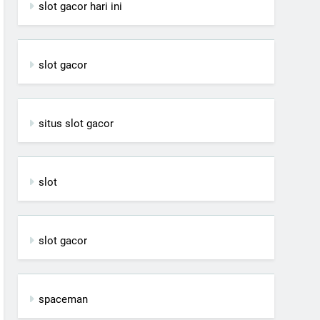
slot gacor hari ini
slot gacor
situs slot gacor
slot
slot gacor
spaceman