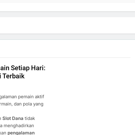
in Setiap Hari:
i Terbaik
galaman pemain aktif
rmain, dan pola yang
an
Slot Dana
tidak
ga menghadirkan
rkan
pengalaman