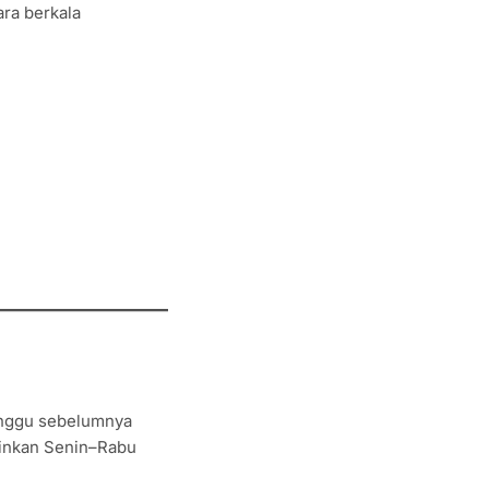
ra berkala
nggu sebelumnya
ainkan Senin–Rabu