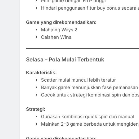
Pilih game dengan RTP tinggi
Hindari penggunaan fitur buy bonus secara 
Game yang direkomendasikan:
Mahjong Ways 2
Caishen Wins
Selasa – Pola Mulai Terbentuk
Karakteristik:
Scatter mulai muncul lebih teratur
Banyak game menunjukkan fase pemanasan
Cocok untuk strategi kombinasi spin dan ob
Strategi:
Gunakan kombinasi quick spin dan manual
Mainkan 2–3 game berbeda untuk mengidenti
Game yang direkomendasikan: