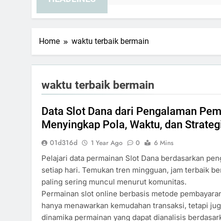
Home
waktu terbaik bermain
waktu terbaik bermain
Data Slot Dana dari Pengalaman Pema
Menyingkap Pola, Waktu, dan Strateg
01d316d
1 Year Ago
0
6 Mins
Pelajari data permainan Slot Dana berdasarkan pen
setiap hari. Temukan tren mingguan, jam terbaik be
paling sering muncul menurut komunitas.
Permainan slot online berbasis metode pembayar
hanya menawarkan kemudahan transaksi, tetapi ju
dinamika permainan yang dapat dianalisis berdasa