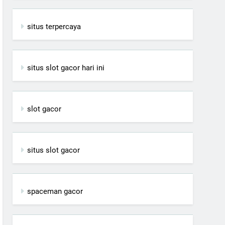
situs terpercaya
situs slot gacor hari ini
slot gacor
situs slot gacor
spaceman gacor