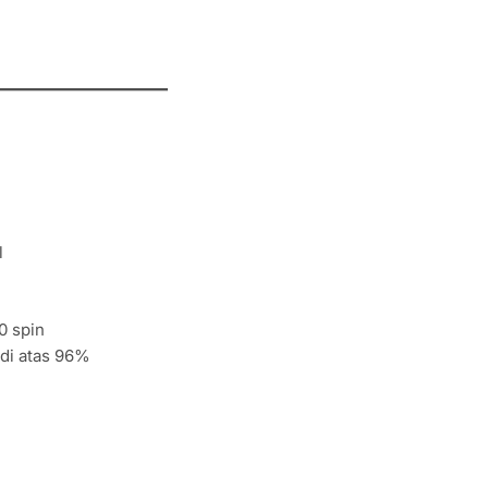
l
0 spin
 di atas 96%