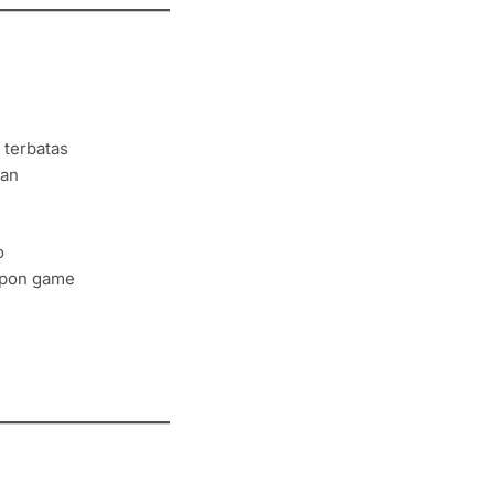
l
terbatas
han
o
espon game