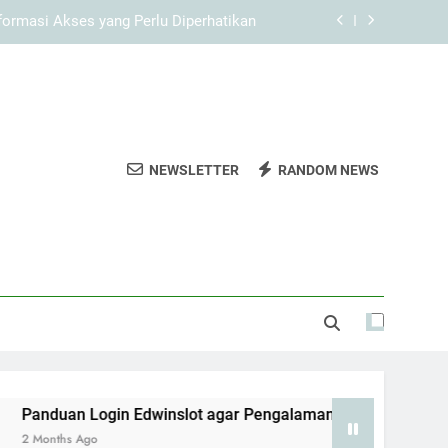
formasi Akses yang Perlu Diperhatikan
galaman Akses Lebih Lancar dan Aman
mbatan dengan Cara Aman dan Praktis
Palsu yang Mengatasnamakan TIARA4D
NEWSLETTER
RANDOM NEWS
formasi Akses yang Perlu Diperhatikan
galaman Akses Lebih Lancar dan Aman
ita Untuk Anda.
mbatan dengan Cara Aman dan Praktis
Login Edwinslot agar Pengalaman Akses Lebih Lancar dan A
go