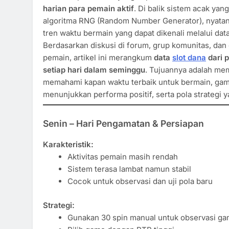
harian para pemain aktif
. Di balik sistem acak yang
algoritma RNG (Random Number Generator), nyatan
tren waktu bermain yang dapat dikenali melalui data
Berdasarkan diskusi di forum, grup komunitas, dan 
pemain, artikel ini merangkum
data
slot dana
dari 
setiap hari dalam seminggu
. Tujuannya adalah m
memahami kapan waktu terbaik untuk bermain, gam
menunjukkan performa positif, serta pola strategi y
Senin – Hari Pengamatan & Persiapan
Karakteristik:
Aktivitas pemain masih rendah
Sistem terasa lambat namun stabil
Cocok untuk observasi dan uji pola baru
Strategi:
Gunakan 30 spin manual untuk observasi ga