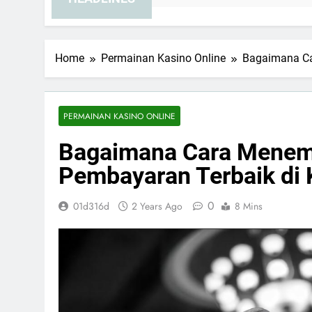
Home
Permainan Kasino Online
Bagaimana Ca
PERMAINAN KASINO ONLINE
Bagaimana Cara Menem
Pembayaran Terbaik di 
0
01d316d
2 Years Ago
8 Mins