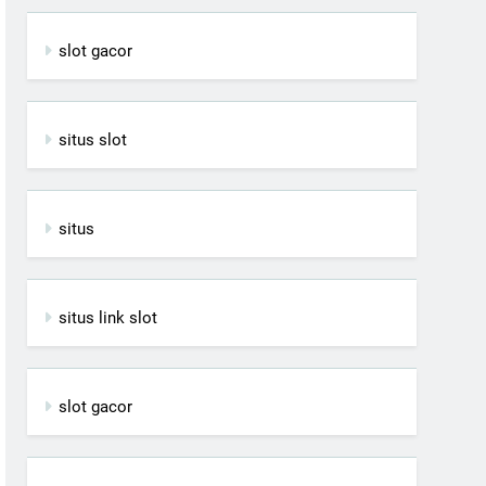
slot gacor
situs slot
situs
situs link slot
slot gacor