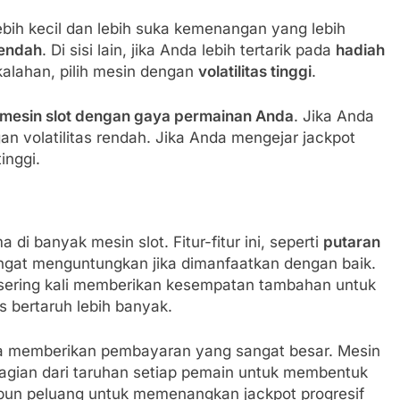
ebih kecil dan lebih suka kemenangan yang lebih
 rendah
. Di sisi lain, jika Anda lebih tertarik pada
hadiah
kalahan, pilih mesin dengan
volatilitas tinggi
.
 mesin slot dengan gaya permainan Anda
. Jika Anda
gan volatilitas rendah. Jika Anda mengejar jackpot
inggi.
 di banyak mesin slot. Fitur-fitur ini, seperti
putaran
angat menguntungkan jika dimanfaatkan dengan baik.
ering kali memberikan kesempatan tambahan untuk
 bertaruh lebih banyak.
a memberikan pembayaran yang sangat besar. Mesin
agian dari taruhan setiap pemain untuk membentuk
un peluang untuk memenangkan jackpot progresif