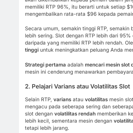
memiliki RTP 96%, itu berarti untuk setiap $
mengembalikan rata-rata $96 kepada pemain
Secara umum, semakin tinggi RTP, semakin
lebih sering. Slot dengan RTP lebih dari 9
daripada yang memiliki RTP lebih rendah. Ole
tinggi
untuk meningkatkan peluang Anda me
Strategi pertama
adalah
mencari mesin slot 
mesin ini cenderung menawarkan pembayaran
2. Pelajari Varians atau Volatilitas Slot
Selain RTP,
varians
atau
volatilitas
mesin slo
mengacu pada seberapa sering dan seberapa
slot dengan
volatilitas rendah
memberikan kem
lebih kecil, sementara mesin dengan
volatilit
tetapi lebih jarang.