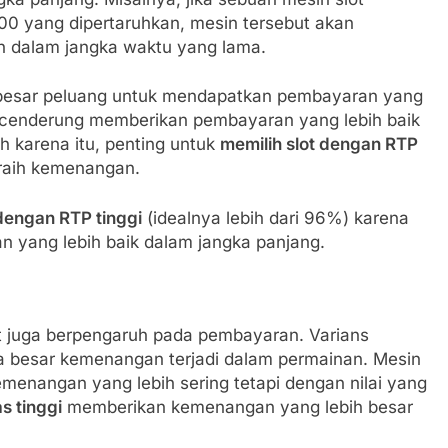
100 yang dipertaruhkan, mesin tersebut akan
 dalam jangka waktu yang lama.
 besar peluang untuk mendapatkan pembayaran yang
5% cenderung memberikan pembayaran yang lebih baik
h karena itu, penting untuk
memilih slot dengan RTP
raih kemenangan.
dengan RTP tinggi
(idealnya lebih dari 96%) karena
 yang lebih baik dalam jangka panjang.
t juga berpengaruh pada pembayaran. Varians
 besar kemenangan terjadi dalam permainan. Mesin
enangan yang lebih sering tetapi dengan nilai yang
as tinggi
memberikan kemenangan yang lebih besar