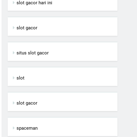
slot gacor hari ini
slot gacor
situs slot gacor
slot
slot gacor
spaceman