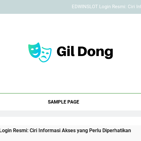
EDWINSLOT Login Resmi: Ciri In
Panduan Login Edwinslot agar Pen
Tips Mengakses Lebah4D Login Tanpa Ha
Tips Menghindari Halaman 
EDWINSLOT Login Resmi: Ciri In
Panduan Login Edwinslot agar Pen
 Dong
nformasi Menarik Dan Hiburan Terbaru Di Gil Dong. Sumber Ber
Tips Mengakses Lebah4D Login Tanpa Ha
SAMPLE PAGE
: Ciri Informasi Akses yang Perlu Diperhatikan
Pandua
2 Months