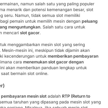
ermainan, namun salah satu yang paling populer
ema menarik dan potensi kemenangan besar, slot
 seru. Namun, tidak semua slot memiliki
 bagi pemain untuk memilih mesin dengan
peluang
ang menguntungkan
. Salah satu cara untuk
an mencari
slot gacor
.
untuk menggambarkan mesin slot yang sering
Mesin-mesin ini, meskipun tidak dijamin akan
iki kecenderungan untuk
memberikan pembayaran
gaimana cara
menemukan slot gacor dengan
el ini akan memberikan panduan lengkap untuk
aat bermain slot online.
r)
i
pembayaran mesin slot
adalah
RTP (Return to
i semua taruhan yang dipasang pada mesin slot yang
a panjang. Misalnya, jika sebuah mesin slot