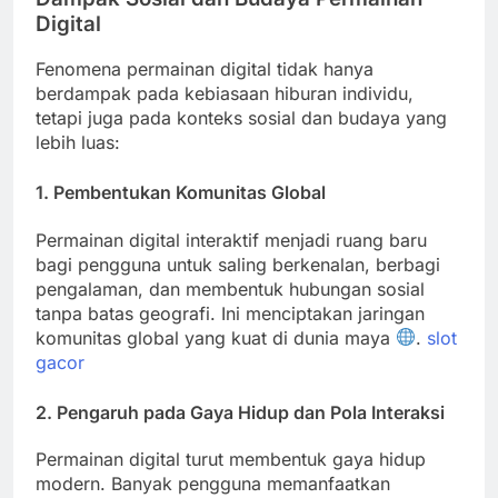
Digital
Fenomena permainan digital tidak hanya
berdampak pada kebiasaan hiburan individu,
tetapi juga pada konteks sosial dan budaya yang
lebih luas:
1. Pembentukan Komunitas Global
Permainan digital interaktif menjadi ruang baru
bagi pengguna untuk saling berkenalan, berbagi
pengalaman, dan membentuk hubungan sosial
tanpa batas geografi. Ini menciptakan jaringan
komunitas global yang kuat di dunia maya
.
slot
gacor
2. Pengaruh pada Gaya Hidup dan Pola Interaksi
Permainan digital turut membentuk gaya hidup
modern. Banyak pengguna memanfaatkan