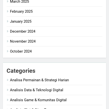
March 2025
February 2025
January 2025
December 2024
November 2024
October 2024
Categories
Analisa Permainan & Strategi Harian
Analisis Data & Teknologi Digital
Analisis Game & Komunitas Digital