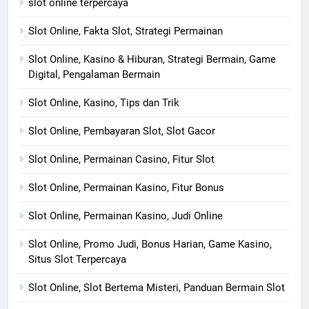
slot online terpercaya
Slot Online, Fakta Slot, Strategi Permainan
Slot Online, Kasino & Hiburan, Strategi Bermain, Game
Digital, Pengalaman Bermain
Slot Online, Kasino, Tips dan Trik
Slot Online, Pembayaran Slot, Slot Gacor
Slot Online, Permainan Casino, Fitur Slot
Slot Online, Permainan Kasino, Fitur Bonus
Slot Online, Permainan Kasino, Judi Online
Slot Online, Promo Judi, Bonus Harian, Game Kasino,
Situs Slot Terpercaya
Slot Online, Slot Bertema Misteri, Panduan Bermain Slot