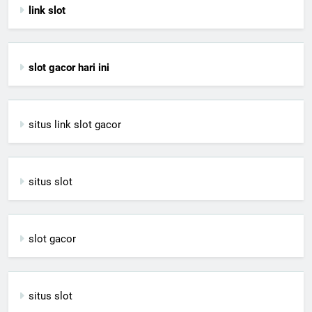
link slot
slot gacor hari ini
situs link slot gacor
situs slot
slot gacor
situs slot