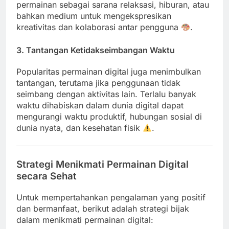
permainan sebagai sarana relaksasi, hiburan, atau
bahkan medium untuk mengekspresikan
kreativitas dan kolaborasi antar pengguna
.
3. Tantangan Ketidakseimbangan Waktu
Popularitas permainan digital juga menimbulkan
tantangan, terutama jika penggunaan tidak
seimbang dengan aktivitas lain. Terlalu banyak
waktu dihabiskan dalam dunia digital dapat
mengurangi waktu produktif, hubungan sosial di
dunia nyata, dan kesehatan fisik
.
Strategi Menikmati Permainan Digital
secara Sehat
Untuk mempertahankan pengalaman yang positif
dan bermanfaat, berikut adalah strategi bijak
dalam menikmati permainan digital: