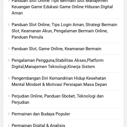
Panduan Slot Online Tips Bermain Slot Manajemen
Keuangan Game Edukasi Game Online Hiburan Digital
Aman
Panduan Slot Online, Tips Login Aman, Strategi Bermain
Slot, Keamanan Akun, Pengalaman Bermain Online,
Panduan Pemula
Panduan Slot, Game Online, Keamanan Bermain
Pengalaman Pengguna,Stabilitas Akses,Platform
Digital,Manajemen Teknologi,Kinerja Sistem
Pengembangan Diri Kemandirian Hidup Kesehatan
Mental Mindset & Motivasi Persiapan Masa Depan
Perjudian Online, Panduan Sbobet, Teknologi dan
Perjudian
Permainan dan Budaya Populer
Permainan Digital & Analisis