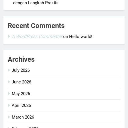
dengan Langkah Praktis
Recent Comments
A WordPress Commenter
on
Hello world!
Archives
July 2026
June 2026
May 2026
April 2026
March 2026