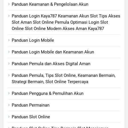
Panduan Keamanan & Pengelolaan Akun
Panduan Login Kaya787 Keamanan Akun Slot Tips Akses
Slot Aman Slot Online Pemula Optimasi Login Slot
Online Slot Online Modern Akses Aman Kaya787
Panduan Login Mobile
Panduan Login Mobile dan Keamanan Akun
Panduan Pemula dan Akses Digital Aman
Panduan Pemula, Tips Slot Online, Keamanan Bermain,
Strategi Bermain, Slot Online Terpercaya
Panduan Pengguna & Pemulihan Akun
Panduan Permainan
Panduan Slot Online