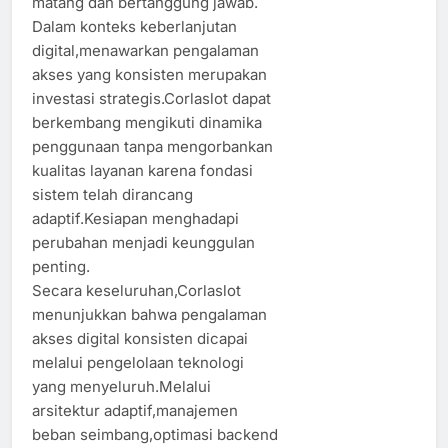
matang dan bertanggung jawab.
Dalam konteks keberlanjutan
digital,menawarkan pengalaman
akses yang konsisten merupakan
investasi strategis.Corlaslot dapat
berkembang mengikuti dinamika
penggunaan tanpa mengorbankan
kualitas layanan karena fondasi
sistem telah dirancang
adaptif.Kesiapan menghadapi
perubahan menjadi keunggulan
penting.
Secara keseluruhan,Corlaslot
menunjukkan bahwa pengalaman
akses digital konsisten dicapai
melalui pengelolaan teknologi
yang menyeluruh.Melalui
arsitektur adaptif,manajemen
beban seimbang,optimasi backend