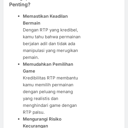
Penting?
Memastikan Keadilan
Bermain
Dengan RTP yang kredibel,
kamu tahu bahwa permainan
berjalan adil dan tidak ada
manipulasi yang merugikan
pemain.
Memudahkan Pemilihan
Game
Kredibilitas RTP membantu
kamu memilih permainan
dengan peluang menang
yang realistis dan
menghindari game dengan
RTP palsu.
Mengurangi Risiko
Kecurangan