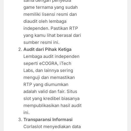
sama dengan penyedia
game ternama yang sudah
memiliki lisensi resmi dan
diaudit oleh lembaga
independen. Pastikan RTP
yang kamu lihat berasal dari
sumber resmi ini.
Audit dari Pihak Ketiga
Lembaga audit independen
seperti eCOGRA, iTech
Labs, dan lainnya sering
menguji dan memastikan
RTP yang diumumkan
adalah valid dan fair. Situs
slot yang kredibel biasanya
mempublikasikan hasil audit
ini.
Transparansi Informasi
Corlaslot menyediakan data