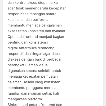
dan kontrol akses dioptimalkan
agar tidak memengaruhi kecepatan
respon.Keseimbangan antara
keamanan dan performa
membantu menjaga pengalaman
akses tetap konsisten dan nyaman.
Optimasi frontend menjadi bagian
penting dari konsistensi
digital.Antarmuka dirancang
responsif dan ringan agar dapat
diakses dengan baik di berbagai
perangkat.Elemen visual
digunakan secara selektif untuk
menjaga kecepatan pemuatan
halaman.Desain yang konsisten
membantu pengguna merasa
familiar dan nyaman setiap kali
mengakses platform.
Sinkronisasi antara frontend dan