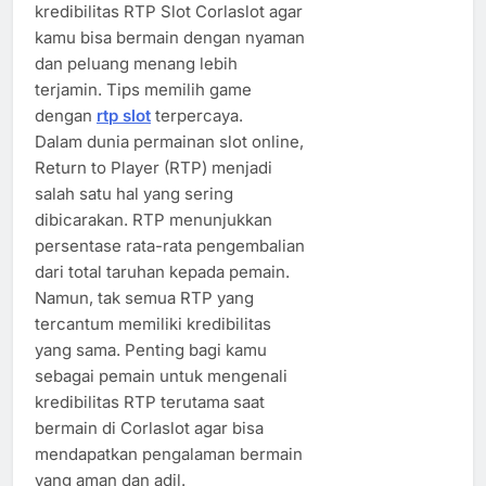
kredibilitas RTP Slot Corlaslot agar
kamu bisa bermain dengan nyaman
dan peluang menang lebih
terjamin. Tips memilih game
dengan
rtp slot
terpercaya.
Dalam dunia permainan slot online,
Return to Player (RTP) menjadi
salah satu hal yang sering
dibicarakan. RTP menunjukkan
persentase rata-rata pengembalian
dari total taruhan kepada pemain.
Namun, tak semua RTP yang
tercantum memiliki kredibilitas
yang sama. Penting bagi kamu
sebagai pemain untuk mengenali
kredibilitas RTP terutama saat
bermain di Corlaslot agar bisa
mendapatkan pengalaman bermain
yang aman dan adil.