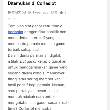
Ditemukan di Corlaslot
01d316d
1 year ago
0
5
mins
Temukan slot gacor real-time di
corlaslot
dengan fitur analitik dan
mode demo interaktif yang
membantu pemain memilih game
terbaik setiap saat.
Dalam dunia permainan digital,
istilah
slot gacor
kerap digunakan
untuk menggambarkan game yang
sedang dalam kondisi membayar
tinggi atau sering memberikan
hasil positif bagi pemain. Namun,
satu pertanyaan besar selalu
muncul: adakah cara untuk
mengetahui slot gacor secara real-
time? Corlaslot mencoba