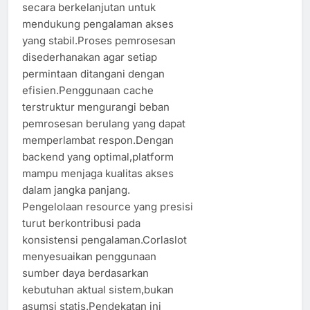
secara berkelanjutan untuk
mendukung pengalaman akses
yang stabil.Proses pemrosesan
disederhanakan agar setiap
permintaan ditangani dengan
efisien.Penggunaan cache
terstruktur mengurangi beban
pemrosesan berulang yang dapat
memperlambat respon.Dengan
backend yang optimal,platform
mampu menjaga kualitas akses
dalam jangka panjang.
Pengelolaan resource yang presisi
turut berkontribusi pada
konsistensi pengalaman.Corlaslot
menyesuaikan penggunaan
sumber daya berdasarkan
kebutuhan aktual sistem,bukan
asumsi statis.Pendekatan ini