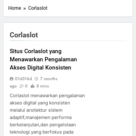
Home
Corlaslot
Corlaslot
Situs Corlaslot yang
Menawarkan Pengalaman
Akses Digital Konsisten
01d316d
7 months
ago
0
8 mins
Corlaslot menawarkan pengalaman
akses digital yang konsisten
melalui arsitektur sistem
adaptif,manajemen performa
berkelanjutan,dan pengelolaan
teknologi yang berfokus pada