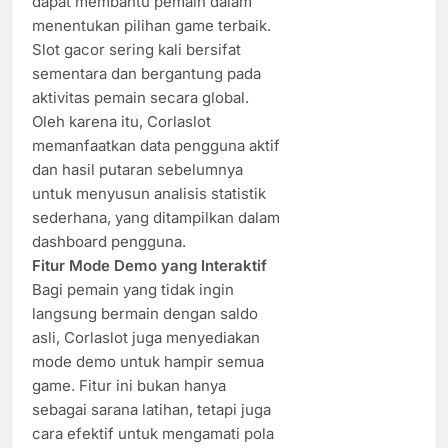
dapat membantu pemain dalam
menentukan pilihan game terbaik.
Slot gacor sering kali bersifat
sementara dan bergantung pada
aktivitas pemain secara global.
Oleh karena itu, Corlaslot
memanfaatkan data pengguna aktif
dan hasil putaran sebelumnya
untuk menyusun analisis statistik
sederhana, yang ditampilkan dalam
dashboard pengguna.
Fitur Mode Demo yang Interaktif
Bagi pemain yang tidak ingin
langsung bermain dengan saldo
asli, Corlaslot juga menyediakan
mode demo untuk hampir semua
game. Fitur ini bukan hanya
sebagai sarana latihan, tetapi juga
cara efektif untuk mengamati pola