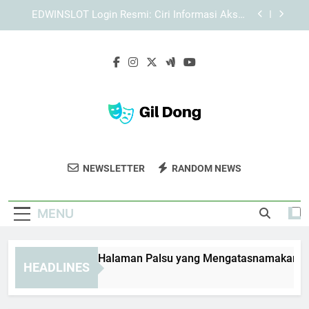
Skip
Panduan Login Edwinslot agar Pengalaman Akses
to
Lebih Lancar dan Aman
content
Tips Mengakses Lebah4D Login Tanpa Hambatan
dengan Cara Aman dan Praktis
Tips Menghindari Halaman Palsu yang
Mengatasnamakan TIARA4D
EDWINSLOT Login Resmi: Ciri Informasi Akses
yang Perlu Diperhatikan
Panduan Login Edwinslot agar Pengalaman Akses
Lebih Lancar dan Aman
Gil Dong
Temukan Informasi Menarik Dan Hiburan
Tips Mengakses Lebah4D Login Tanpa Hambatan
NEWSLETTER
RANDOM NEWS
dengan Cara Aman dan Praktis
Terbaru Di Gil Dong. Sumber Berita Untuk
Anda.
MENU
ps Menghindari Halaman Palsu yang Mengatasnamakan TIA
HEADLINES
Weeks Ago