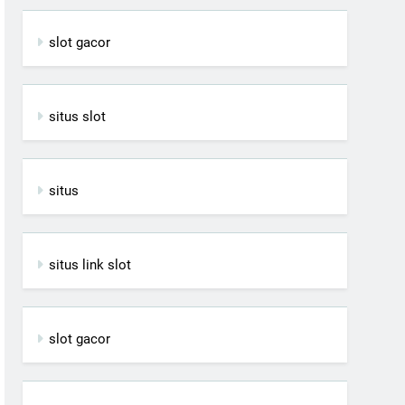
slot gacor
situs slot
situs
situs link slot
slot gacor