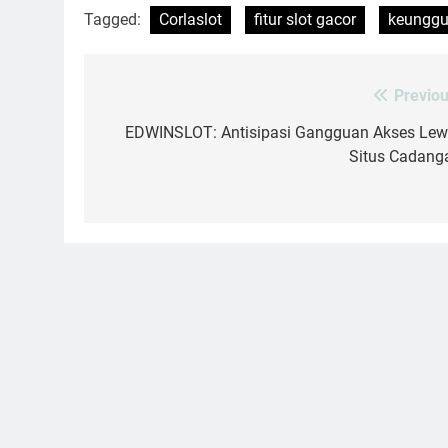
Tagged:
Corlaslot
fitur slot gacor
keunggul
Previou
Post
navigation
EDWINSLOT: Antisipasi Gangguan Akses Lew
Situs Cadang