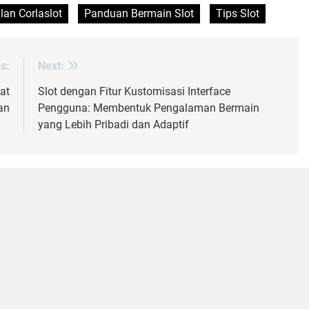
an Corlaslot
Panduan Bermain Slot
Tips Slot
s:
Next:
at
Slot dengan Fitur Kustomisasi Interface
an
Pengguna: Membentuk Pengalaman Bermain
yang Lebih Pribadi dan Adaptif