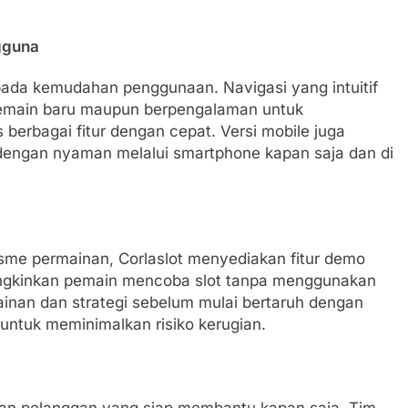
gguna
pada kemudahan penggunaan. Navigasi yang intuitif
emain baru maupun berpengalaman untuk
rbagai fitur dengan cepat. Versi mobile juga
dengan nyaman melalui smartphone kapan saja dan di
e permainan, Corlaslot menyediakan fitur demo
mungkinkan pemain mencoba slot tanpa menggunakan
mainan dan strategi sebelum mulai bertaruh dengan
untuk meminimalkan risiko kerugian.
gan pelanggan yang siap membantu kapan saja. Tim