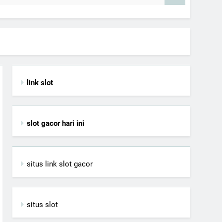
link slot
slot gacor hari ini
situs link slot gacor
situs slot