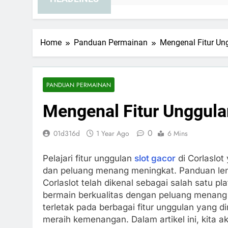
Home
Panduan Permainan
Mengenal Fitur Ung
PANDUAN PERMAINAN
Mengenal Fitur Unggulan
0
01d316d
1 Year Ago
6 Mins
Pelajari fitur unggulan
slot gacor
di Corlaslo
dan peluang menang meningkat. Panduan lengk
Corlaslot telah dikenal sebagai salah satu
bermain berkualitas dengan peluang menang y
terletak pada berbagai fitur unggulan yang
meraih kemenangan. Dalam artikel ini, kita a