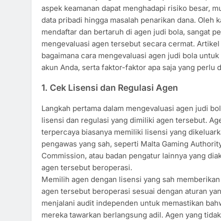
aspek keamanan dapat menghadapi risiko besar, mu
data pribadi hingga masalah penarikan dana. Oleh k
mendaftar dan bertaruh di agen judi bola, sangat p
mengevaluasi agen tersebut secara cermat. Artike
bagaimana cara mengevaluasi agen judi bola untu
akun Anda, serta faktor-faktor apa saja yang perlu d
1.
Cek Lisensi dan Regulasi Agen
Langkah pertama dalam mengevaluasi agen judi bo
lisensi dan regulasi yang dimiliki agen tersebut. Ag
terpercaya biasanya memiliki lisensi yang dikeluar
pengawas yang sah, seperti Malta Gaming Authorit
Commission, atau badan pengatur lainnya yang diak
agen tersebut beroperasi.
Memilih agen dengan lisensi yang sah memberikan
agen tersebut beroperasi sesuai dengan aturan ya
menjalani audit independen untuk memastikan ba
mereka tawarkan berlangsung adil. Agen yang tidak 