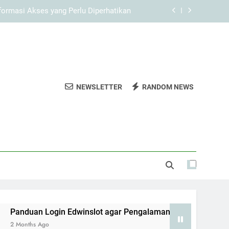
formasi Akses yang Perlu Diperhatikan
galaman Akses Lebih Lancar dan Aman
mbatan dengan Cara Aman dan Praktis
Palsu yang Mengatasnamakan TIARA4D
NEWSLETTER
RANDOM NEWS
formasi Akses yang Perlu Diperhatikan
galaman Akses Lebih Lancar dan Aman
ita Untuk Anda.
mbatan dengan Cara Aman dan Praktis
Login Edwinslot agar Pengalaman Akses Lebih Lancar dan A
o