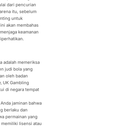
lai dari pencurian
arena itu, sebelum
enting untuk
l ini akan membahas
k menjaga keamanan
iperhatikan.
la adalah memeriksa
en judi bola yang
kan oleh badan
y, UK Gambling
ui di negara tempat
 Anda jaminan bahwa
ng berlaku dan
hwa permainan yang
memiliki lisensi atau