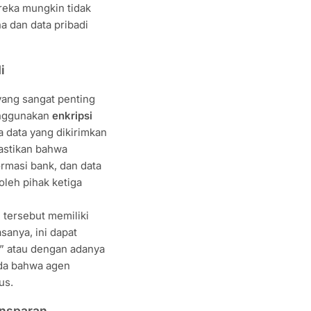
reka mungkin tidak
 dan data pribadi
i
yang sangat penting
enggunakan
enkripsi
 data yang dikirimkan
astikan bahwa
ormasi bank, dan data
oleh pihak ketiga
 tersebut memiliki
asanya, ini dapat
//” atau dengan adanya
nda bahwa agen
us.
ansparan