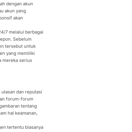
lah dengan akun
tau akun yang
ponsif akan
4/7 melalui berbagai
telepon. Sebelum
en tersebut untuk
en yang memiliki
 mereka serius
a ulasan dan reputasi
 dan forum-forum
 gambaran tentang
lam hal keamanan,
n tertentu biasanya