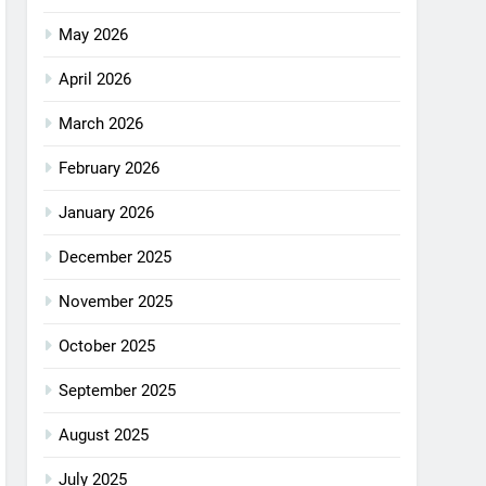
May 2026
April 2026
March 2026
February 2026
January 2026
December 2025
November 2025
October 2025
September 2025
August 2025
July 2025