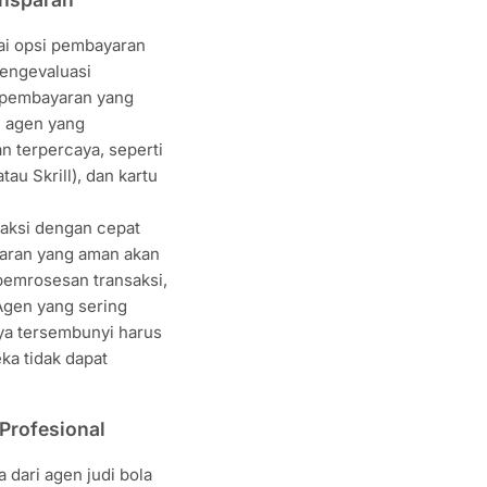
ai opsi pembayaran
mengevaluasi
 pembayaran yang
h agen yang
n terpercaya, seperti
tau Skrill), dan kartu
saksi dengan cepat
yaran yang aman akan
pemrosesan transaksi,
 Agen yang sering
a tersembunyi harus
ka tidak dapat
Profesional
 dari agen judi bola