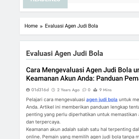
Home
Evaluasi Agen Judi Bola
Evaluasi Agen Judi Bola
Cara Mengevaluasi Agen Judi Bola u
Keamanan Akun Anda: Panduan Pema
01d316d
2 Years Ago
0
9 Mins
Pelajari cara mengevaluasi
agen judi bola
untuk me
Anda. Artikel ini memberikan panduan lengkap ten
penting yang perlu diperhatikan untuk memastikan 
dan terpercaya.
Keamanan akun adalah salah satu hal terpenting dal
online. Pemain yang memilih agen judi bola tanp