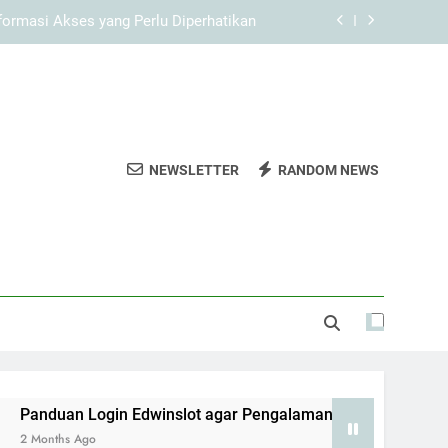
formasi Akses yang Perlu Diperhatikan
galaman Akses Lebih Lancar dan Aman
mbatan dengan Cara Aman dan Praktis
Palsu yang Mengatasnamakan TIARA4D
NEWSLETTER
RANDOM NEWS
formasi Akses yang Perlu Diperhatikan
galaman Akses Lebih Lancar dan Aman
ita Untuk Anda.
mbatan dengan Cara Aman dan Praktis
Login Edwinslot agar Pengalaman Akses Lebih Lancar dan A
o