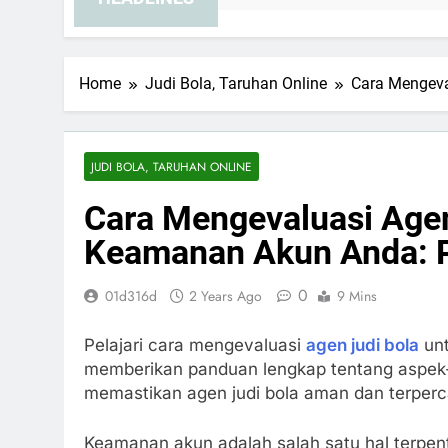
Home
Judi Bola, Taruhan Online
Cara Mengeva
JUDI BOLA, TARUHAN ONLINE
Cara Mengevaluasi Agen
Keamanan Akun Anda: 
0
01d316d
2 Years Ago
9 Mins
Pelajari cara mengevaluasi
agen judi bola
unt
memberikan panduan lengkap tentang aspek-a
memastikan agen judi bola aman dan terperc
Keamanan akun adalah salah satu hal terpent