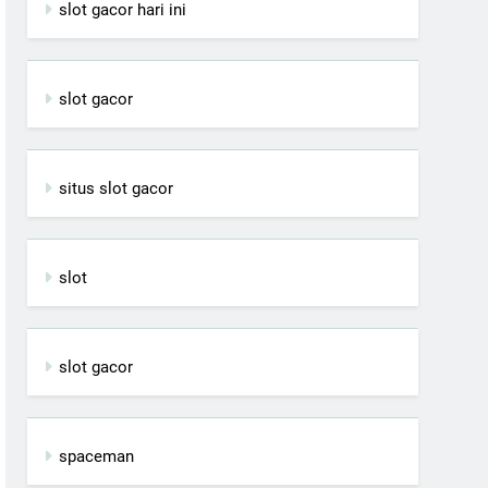
slot gacor hari ini
slot gacor
situs slot gacor
slot
slot gacor
spaceman