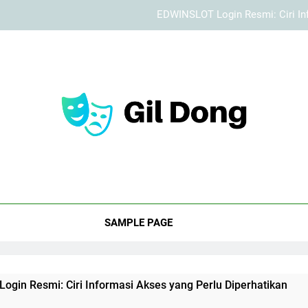
EDWINSLOT Login Resmi: Ciri In
Panduan Login Edwinslot agar Pen
Tips Mengakses Lebah4D Login Tanpa Ha
Tips Menghindari Halaman 
EDWINSLOT Login Resmi: Ciri In
Panduan Login Edwinslot agar Pen
 Dong
nformasi Menarik Dan Hiburan Terbaru Di Gil Dong. Sumber Ber
Tips Mengakses Lebah4D Login Tanpa Ha
SAMPLE PAGE
iri Informasi Akses yang Perlu Diperhatikan
Panduan 
2 Months Ag